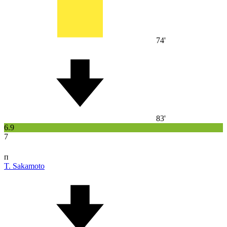
74'
83'
6.9
7
п
T. Sakamoto