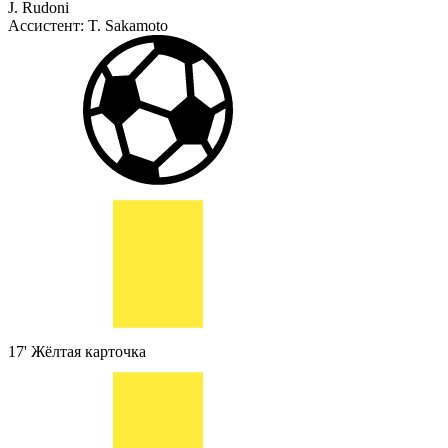
J. Rudoni
Ассистент:
T. Sakamoto
17'
Жёлтая карточка