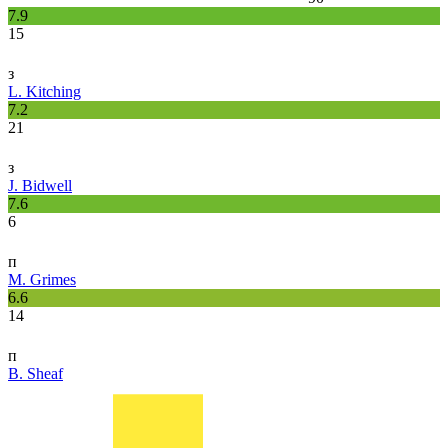
7.9
15
з
L. Kitching
7.2
21
з
J. Bidwell
7.6
6
п
M. Grimes
6.6
14
п
B. Sheaf