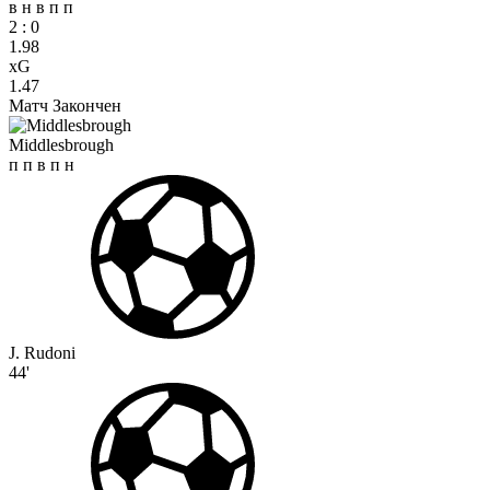
в
н
в
п
п
2
:
0
1.98
xG
1.47
Матч Закончен
Middlesbrough
п
п
в
п
н
J. Rudoni
44'