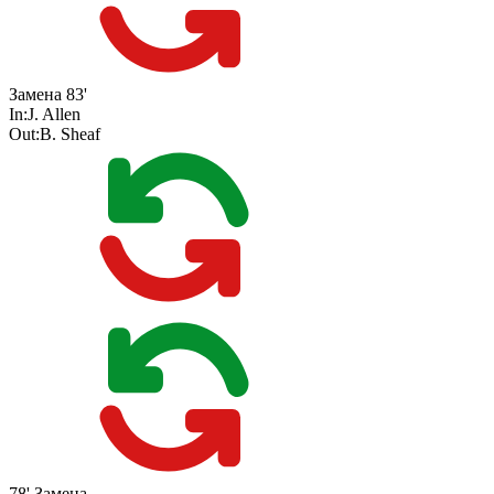
Замена
83'
In:
J. Allen
Out:
B. Sheaf
78'
Замена