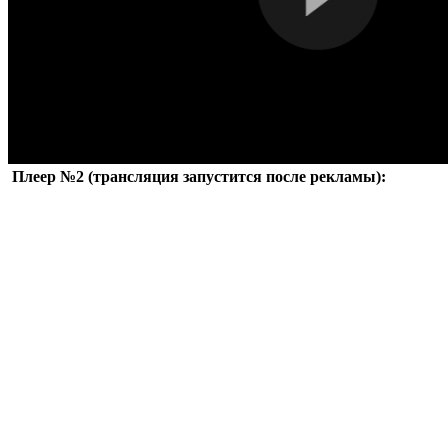
Плеер №2 (трансляция запустится после рекламы):