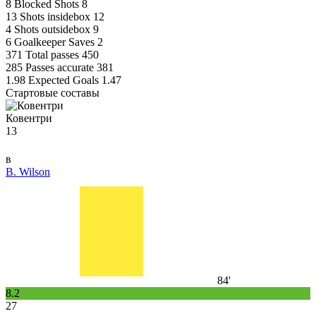
8
Blocked Shots
8
13
Shots insidebox
12
4
Shots outsidebox
9
6
Goalkeeper Saves
2
371
Total passes
450
285
Passes accurate
381
1.98
Expected Goals
1.47
Стартовые составы
Ковентри
13
в
B. Wilson
84'
8.2
27