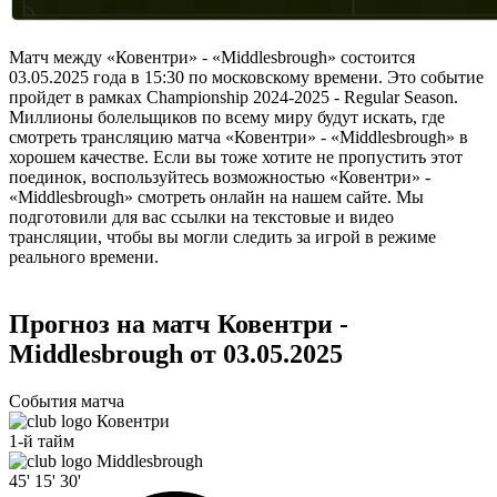
Матч между «Ковентри» - «Middlesbrough» состоится
03.05.2025 года в 15:30 по московскому времени. Это событие
пройдет в рамках Championship 2024-2025 - Regular Season.
Миллионы болельщиков по всему миру будут искать, где
смотреть трансляцию матча «Ковентри» - «Middlesbrough» в
хорошем качестве. Если вы тоже хотите не пропустить этот
поединок, воспользуйтесь возможностью «Ковентри» -
«Middlesbrough» смотреть онлайн на нашем сайте. Мы
подготовили для вас ссылки на текстовые и видео
трансляции, чтобы вы могли следить за игрой в режиме
реального времени.
Прогноз на матч Ковентри -
Middlesbrough от 03.05.2025
События матча
Ковентри
1-й тайм
Middlesbrough
45'
15'
30'