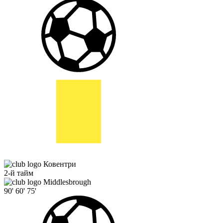
Ковентри
2-й тайм
Middlesbrough
90'
60'
75'