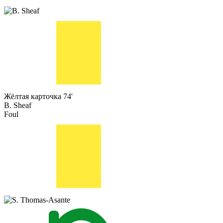
Жёлтая карточка
74'
B. Sheaf
Foul