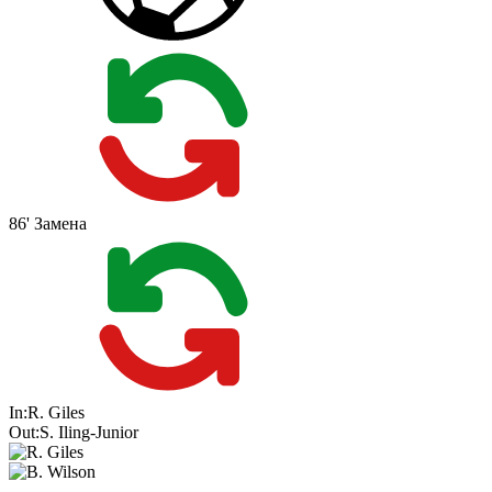
86'
Замена
In:
R. Giles
Out:
S. Iling-Junior