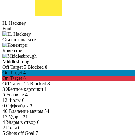
H. Hackney
Foul
Статистика матча
Ковентри
Middlesbrough
Off Target
5
Blocked
8
On Target
4
On Target
6
Off Target
15
Blocked
8
3
Жёлтые карточки
1
5
Угловые
4
12
Фолы
6
0
Оффсайды
3
46
Владение мячом
54
17
Удары
21
4
Удары в створ
6
2
Голы
0
5
Shots off Goal
7