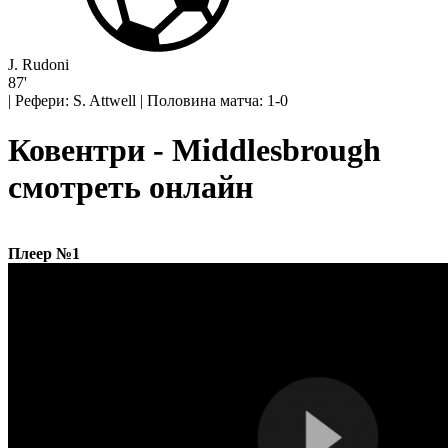
J. Rudoni
87'
|
Рефери: S. Attwell
|
Половина матча: 1-0
Ковентри - Middlesbrough
смотреть онлайн
Плеер №1