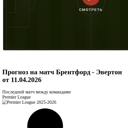
Прогноз на матч Брентфорд - Эвертон
от 11.04.2026
Последний матч между командами
Premier League