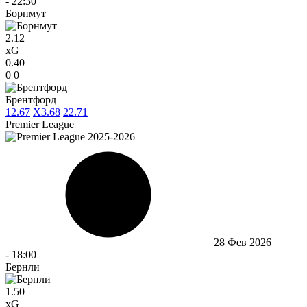
-
22:30
Борнмут
2.12
xG
0.40
0
0
Брентфорд
1
2.67
X
3.68
2
2.71
Premier League
28 Фев 2026
-
18:00
Бернли
1.50
xG