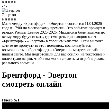
в
н
п
в
н
-
:
-
Эвертон
в
п
п
в
в
Матч между «Брентфорд» - «Эвертон» состоится 11.04.2026
года в 17:00 по московскому времени. Это событие пройдет в
рамках Premier League 2025-2026. Миллионы болельщиков по
всему миру будут искать, где смотреть трансляцию матча
«Брентфорд» - «Эвертон» в хорошем качестве. Если вы тоже
хотите не пропустить этот поединок, воспользуйтесь
возможностью «Брентфорд» - «Эвертон» смотреть онлайн на
нашем сайте. Мы подготовили для вас ссылки на текстовые и
видео трансляции, чтобы вы могли следить за игрой в режиме
реального времени.
Брентфорд - Эвертон
смотреть онлайн
Плеер №1