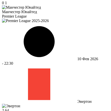
0
1
Манчестер Юнайтед
Premier League
10 Фев 2026
-
22:30
Эвертон
2.64