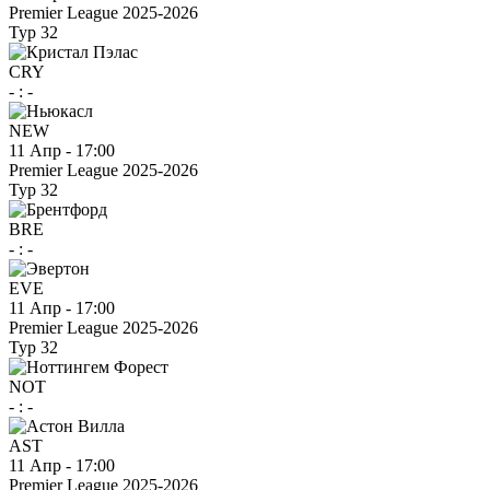
Premier League 2025-2026
Тур 32
CRY
-
:
-
NEW
11 Апр
-
17:00
Premier League 2025-2026
Тур 32
BRE
-
:
-
EVE
11 Апр
-
17:00
Premier League 2025-2026
Тур 32
NOT
-
:
-
AST
11 Апр
-
17:00
Premier League 2025-2026