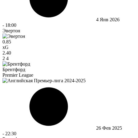
4 Янв 2026
-
18:00
Эвертон
0.85
xG
2.40
2
4
Брентфорд
Premier League
26 Фев 2025
-
22:30