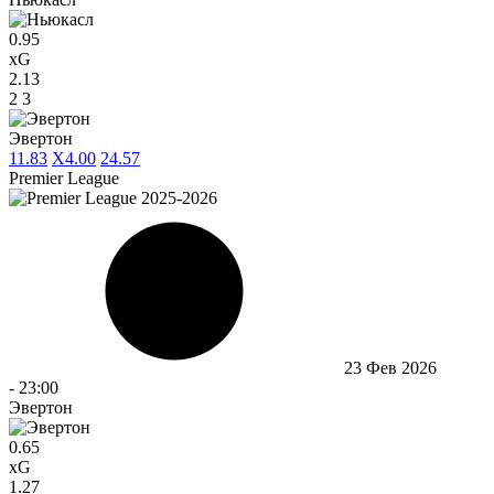
0.95
xG
2.13
2
3
Эвертон
1
1.83
X
4.00
2
4.57
Premier League
23 Фев 2026
-
23:00
Эвертон
0.65
xG
1.27