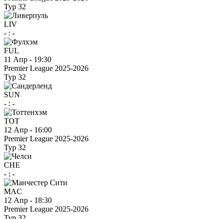
Тур 32
LIV
-
:
-
FUL
11 Апр
-
19:30
Premier League 2025-2026
Тур 32
SUN
-
:
-
TOT
12 Апр
-
16:00
Premier League 2025-2026
Тур 32
CHE
-
:
-
MAC
12 Апр
-
18:30
Premier League 2025-2026
Тур 32