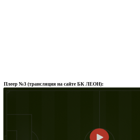
Плеер №3 (трансляция на сайте БК ЛЕОН):