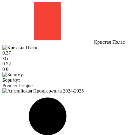
Кристал Пэлас
0.37
xG
0.72
0
0
Борнмут
Premier League