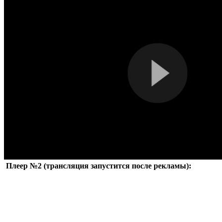
Плеер №2 (трансляция запустится после рекламы):