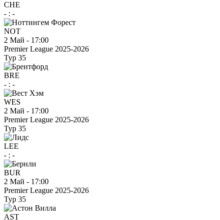
CHE
-
:
-
NOT
2 Май
-
17:00
Premier League 2025-2026
Тур 35
BRE
-
:
-
WES
2 Май
-
17:00
Premier League 2025-2026
Тур 35
LEE
-
:
-
BUR
2 Май
-
17:00
Premier League 2025-2026
Тур 35
AST