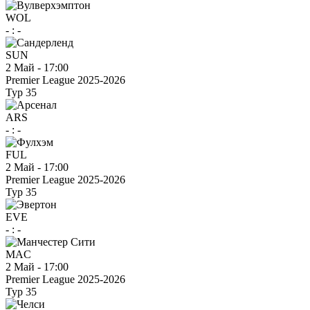
WOL
-
:
-
SUN
2 Май
-
17:00
Premier League 2025-2026
Тур 35
ARS
-
:
-
FUL
2 Май
-
17:00
Premier League 2025-2026
Тур 35
EVE
-
:
-
MAC
2 Май
-
17:00
Premier League 2025-2026
Тур 35