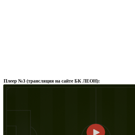
Плеер №3 (трансляция на сайте БК ЛЕОН):