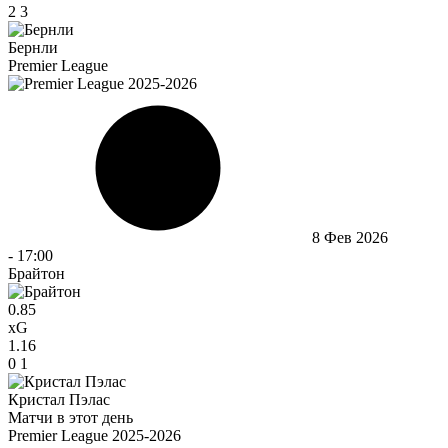
2
3
Бернли
Premier League
8 Фев 2026
-
17:00
Брайтон
0.85
xG
1.16
0
1
Кристал Пэлас
Матчи в этот день
Premier League 2025-2026