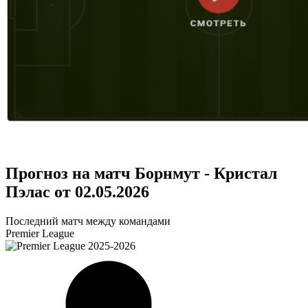
Прогноз на матч Борнмут - Кристал
Пэлас от 02.05.2026
Последний матч между командами
Premier League