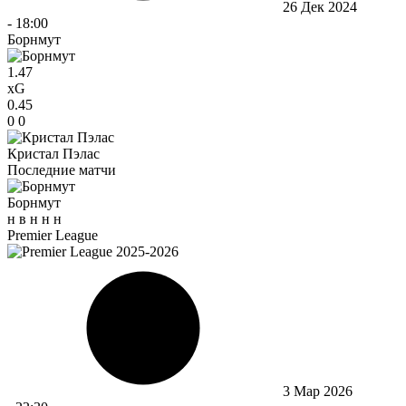
26 Дек 2024
-
18:00
Борнмут
1.47
xG
0.45
0
0
Кристал Пэлас
Последние матчи
Борнмут
н
в
н
н
н
Premier League
3 Мар 2026