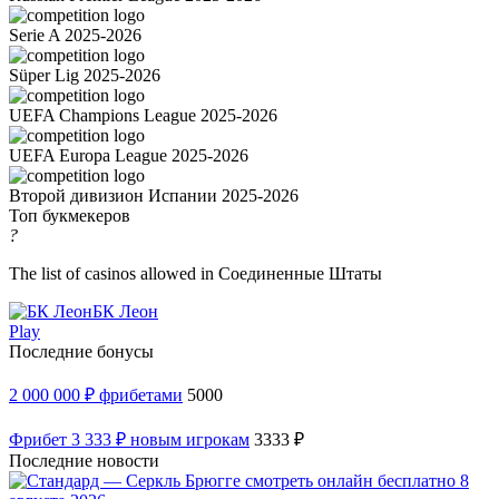
Serie A 2025-2026
Süper Lig 2025-2026
UEFA Champions League 2025-2026
UEFA Europa League 2025-2026
Второй дивизион Испании 2025-2026
Топ букмекеров
?
The list of casinos allowed in Соединенные Штаты
БК Леон
Play
Последние бонусы
2 000 000 ₽ фрибетами
5000
Фрибет 3 333 ₽ новым игрокам
3333 ₽
Последние новости