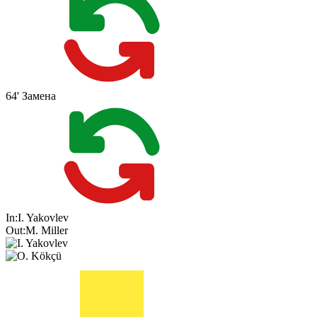
64'
Замена
In:
I. Yakovlev
Out:
M. Miller