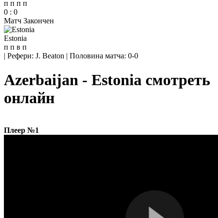
п
п
п
п
0
:
0
Матч Закончен
Estonia
п
п
в
п
|
Рефери: J. Beaton
|
Половина матча: 0-0
Azerbaijan - Estonia смотреть
онлайн
Плеер №1