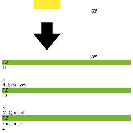
63'
88'
7.2
11
н
R. Şeydayev
7.5
22
н
M. Qurbanlı
7.3
Запасные
4