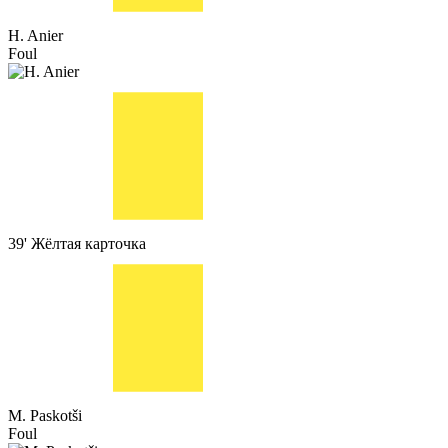
H. Anier
Foul
39'
Жёлтая карточка
M. Paskotši
Foul