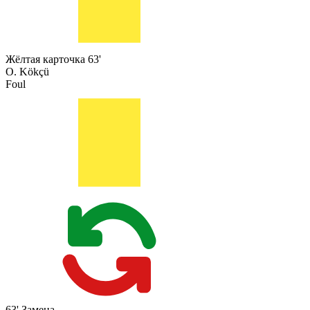
Жёлтая карточка
63'
O. Kökçü
Foul
63'
Замена