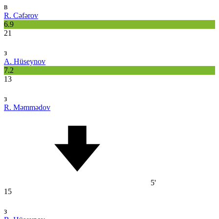
в
R. Cəfərov
6.9
21
з
A. Hüseynov
7.2
13
з
R. Məmmədov
5'
15
з