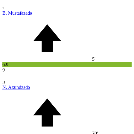
з
B. Mustafazadə
5'
6.9
9
н
N. Axundzadə
70'