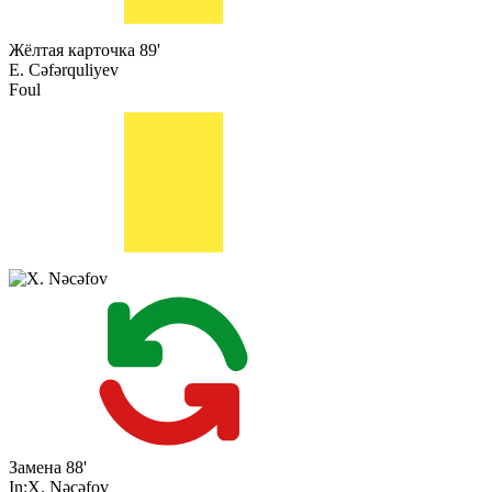
Жёлтая карточка
89'
E. Cəfərquliyev
Foul
Замена
88'
In:
X. Nəcəfov