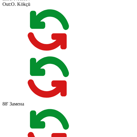
Out:
O. Kökçü
88'
Замена