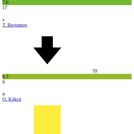
7.6
17
з
T. Bayramov
70'
6.3
6
н
O. Kökçü