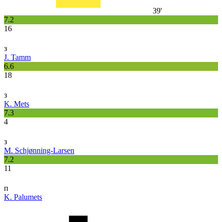
39'
7.2
16
з
J. Tamm
6.6
18
з
K. Mets
7.3
4
з
M. Schjønning-Larsen
7.2
11
п
K. Palumets