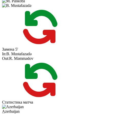
Замена
5'
In:
B. Mustafazadə
Out:
R. Məmmədov
Статистика матча
Azerbaijan