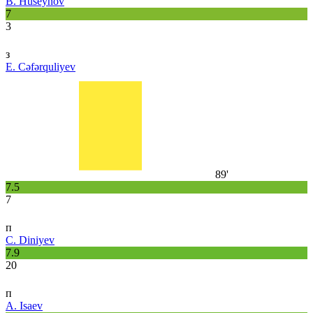
B. Hüseynov
7
3
з
E. Cəfərquliyev
89'
7.5
7
п
C. Diniyev
7.9
20
п
A. Isaev