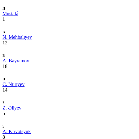
п
Mustafá
1
в
N. Mehbalıyev
12
в
A. Bayramov
18
п
C. Nurıyev
14
з
Z. Əliyev
5
з
A. Krivotsyuk
8