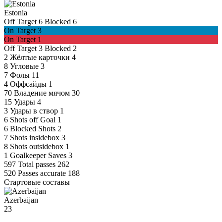
Estonia
Off Target
6
Blocked
6
On Target
3
On Target
1
Off Target
3
Blocked
2
2
Жёлтые карточки
4
8
Угловые
3
7
Фолы
11
4
Оффсайды
1
70
Владение мячом
30
15
Удары
4
3
Удары в створ
1
6
Shots off Goal
1
6
Blocked Shots
2
7
Shots insidebox
3
8
Shots outsidebox
1
1
Goalkeeper Saves
3
597
Total passes
262
520
Passes accurate
188
Стартовые составы
Azerbaijan
23