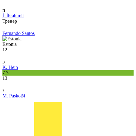
п
İ. İbrahimli
Тренер
Fernando Santos
Estonia
12
в
K. Hein
7.3
13
з
M. Paskotši