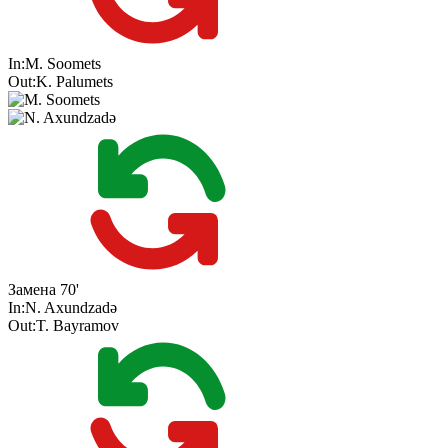
In:
M. Soomets
Out:
K. Palumets
Замена
70'
In:
N. Axundzadə
Out:
T. Bayramov