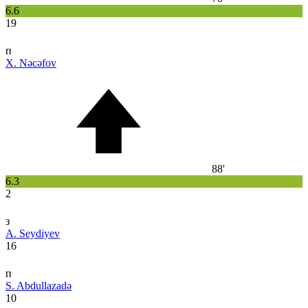
6.6
19
п
X. Nəcəfov
88'
6.3
2
з
A. Seydiyev
16
п
S. Abdullazadə
10