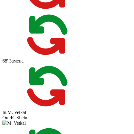
68'
Замена
In:
M. Vetkal
Out:
R. Shein