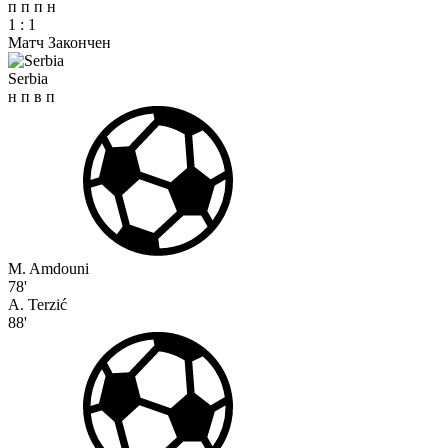
п
п
п
н
1
:
1
Матч Закончен
Serbia
н
п
в
п
M. Amdouni
78'
A. Terzić
88'