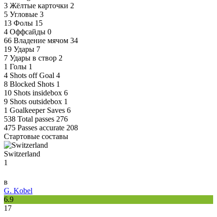
3
Жёлтые карточки
2
5
Угловые
3
13
Фолы
15
4
Оффсайды
0
66
Владение мячом
34
19
Удары
7
7
Удары в створ
2
1
Голы
1
4
Shots off Goal
4
8
Blocked Shots
1
10
Shots insidebox
6
9
Shots outsidebox
1
1
Goalkeeper Saves
6
538
Total passes
276
475
Passes accurate
208
Стартовые составы
Switzerland
1
в
G. Kobel
6.9
17