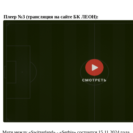
Плеер №3 (трансляция на сайте БК ЛЕОН):
Матч между «Switzerland» - «Serbia» состоится 15.11.2024 года