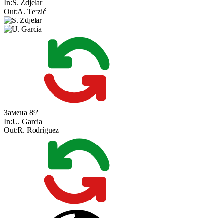
In:
S. Zdjelar
Out:
A. Terzić
Замена
89'
In:
U. Garcia
Out:
R. Rodríguez