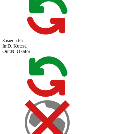
Замена
65'
In:
D. Kutesa
Out:
N. Okafor