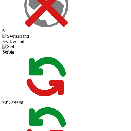
6'
Switzerland
Serbia
90'
Замена