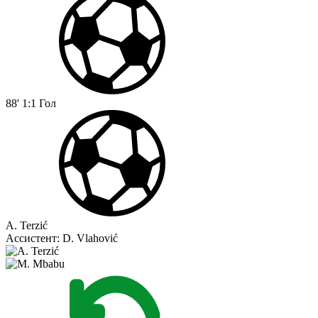
88'
1:1
Гол
A. Terzić
Ассистент:
D. Vlahović