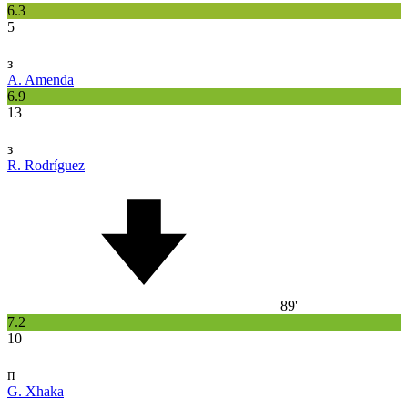
6.3
5
з
A. Amenda
6.9
13
з
R. Rodríguez
89'
7.2
10
п
G. Xhaka