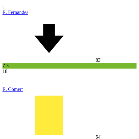
з
E. Fernandes
83'
7.3
18
з
E. Cömert
54'