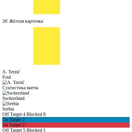
26'
Жёлтая карточка
A. Terzić
Foul
Статистика матча
Switzerland
Serbia
Off Target
4
Blocked
8
On Target
7
On Target
2
Off Target
5
Blocked
1