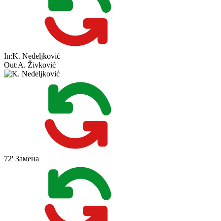
In:
K. Nedeljković
Out:
A. Živković
72'
Замена