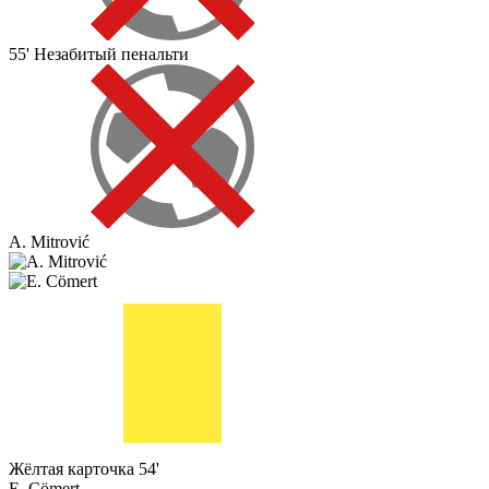
55'
Незабитый пенальти
A. Mitrović
Жёлтая карточка
54'
E. Cömert