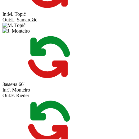
In:
M. Topić
Out:
L. Samardžić
Замена
66'
In:
J. Monteiro
Out:
F. Rieder