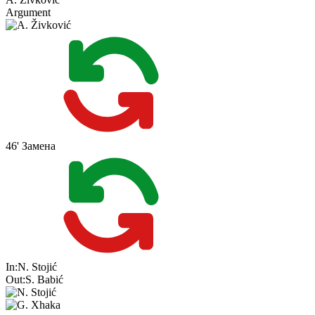
Argument
46'
Замена
In:
N. Stojić
Out:
S. Babić