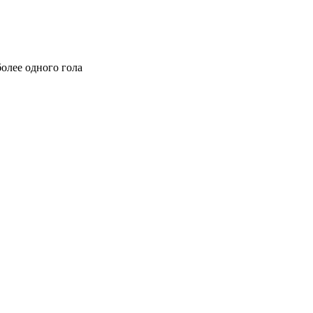
 более одного гола