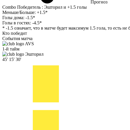
Прогноз
Combo Победитель : Эшторил и +1.5 голы
Меньше/Больше:
+1.5*
Голы дома:
-1.5*
Голы в гостях:
-4.5*
* -1.5 означает, что в матче будет максимум 1.5 гола, то есть не
Кто победит
События матча
AVS
1-й тайм
Эшторил
45'
15'
30'