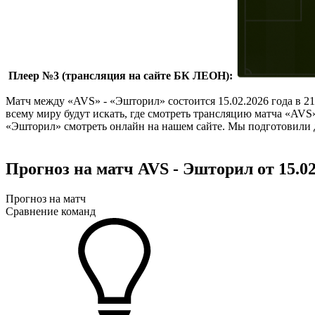
Плеер №3 (трансляция на сайте БК ЛЕОН):
Матч между «AVS» - «Эшторил» состоится 15.02.2026 года в 21
всему миру будут искать, где смотреть трансляцию матча «AVS
«Эшторил» смотреть онлайн на нашем сайте. Мы подготовили дл
Прогноз на матч AVS - Эшторил от 15.02
Прогноз на матч
Сравнение команд