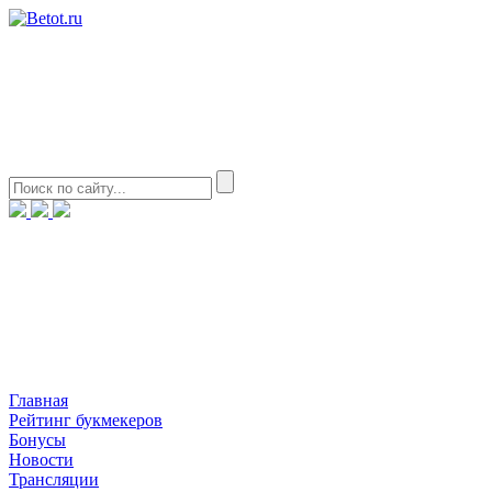
Главная
Рейтинг букмекеров
Бонусы
Новости
Трансляции