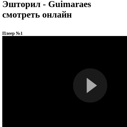
Эшторил - Guimaraes
смотреть онлайн
Плеер №1