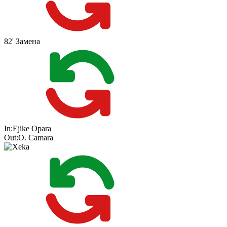
82'
Замена
In:
Ejike Opara
Out:
O. Camara