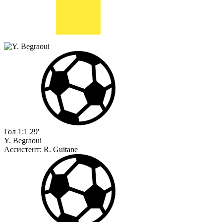
Гол
1:1
29'
Y. Begraoui
Ассистент:
R. Guitane