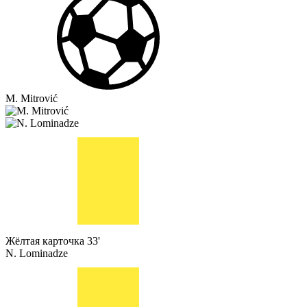
M. Mitrović
Жёлтая карточка
33'
N. Lominadze