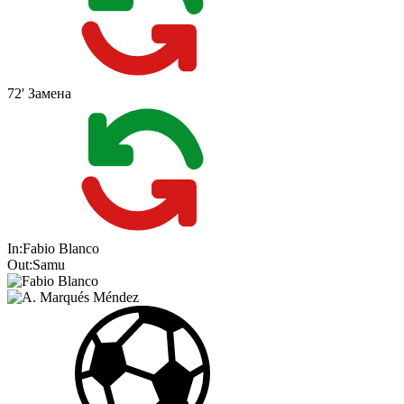
72'
Замена
In:
Fabio Blanco
Out:
Samu