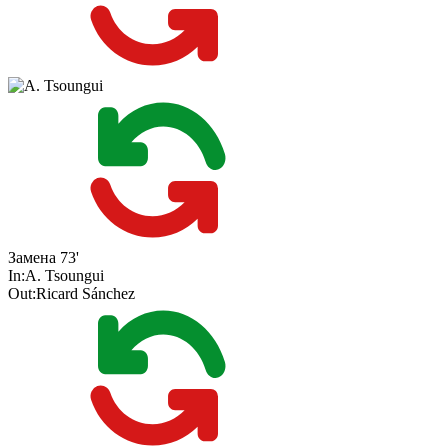
Замена
73'
In:
A. Tsoungui
Out:
Ricard Sánchez