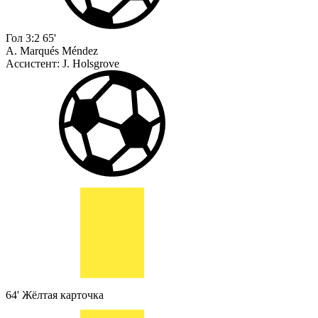
Гол
3:2
65'
A. Marqués Méndez
Ассистент:
J. Holsgrove
64'
Жёлтая карточка