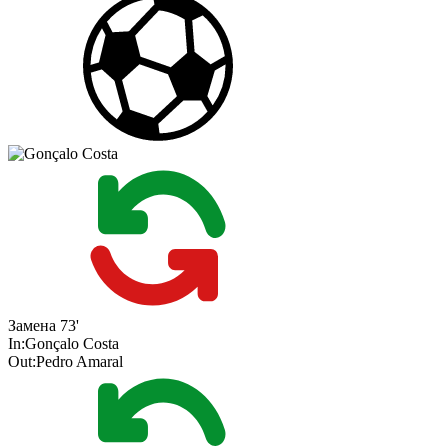
Замена
73'
In:
Gonçalo Costa
Out:
Pedro Amaral