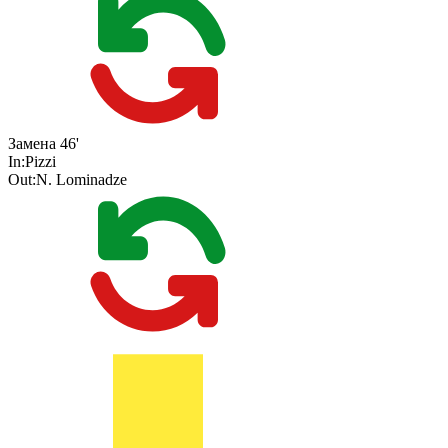
Замена
46'
In:
Pizzi
Out:
N. Lominadze