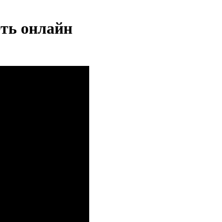
еть онлайн