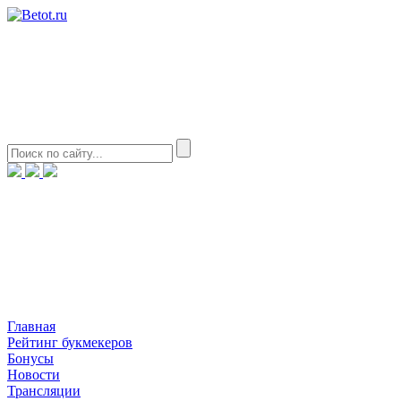
Главная
Рейтинг букмекеров
Бонусы
Новости
Трансляции