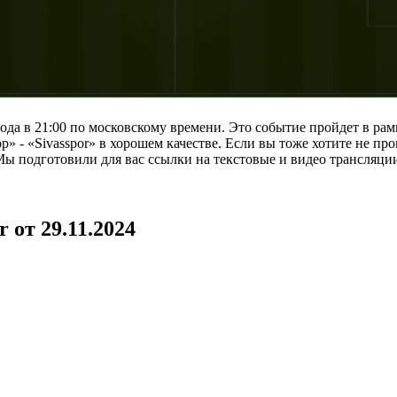
 года в 21:00 по московскому времени. Это событие пройдет в р
р» - «Sivasspor» в хорошем качестве. Если вы тоже хотите не п
 Мы подготовили для вас ссылки на текстовые и видео трансляци
 от 29.11.2024