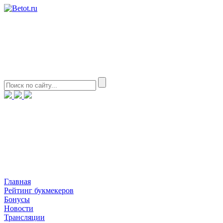
Главная
Рейтинг букмекеров
Бонусы
Новости
Трансляции