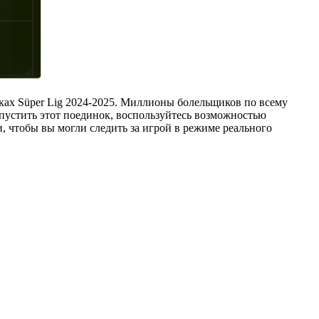
амках Süper Lig 2024-2025. Миллионы болельщиков по всему
ропустить этот поединок, воспользуйтесь возможностью
и, чтобы вы могли следить за игрой в режиме реального