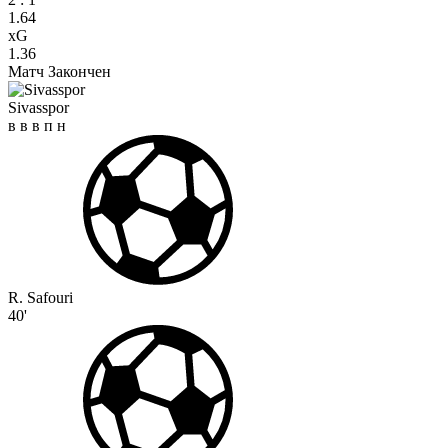
1.64
xG
1.36
Матч Закончен
Sivasspor
в
в
в
п
н
R. Safouri
40'