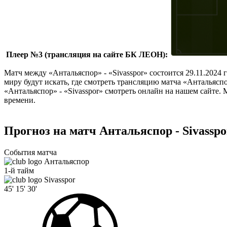
Плеер №3 (трансляция на сайте БК ЛЕОН):
Матч между «Антальяспор» - «Sivasspor» состоится 29.11.2024
миру будут искать, где смотреть трансляцию матча «Антальяспо
«Антальяспор» - «Sivasspor» смотреть онлайн на нашем сайте.
времени.
Прогноз на матч Антальяспор - Sivasspor
События матча
Антальяспор
1-й тайм
Sivasspor
45'
15'
30'