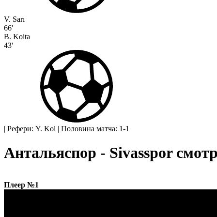
V. Sarı
66'
B. Koita
43'
|
Рефери: Y. Kol
|
Половина матча: 1-1
Антальяспор - Sivasspor смот
Плеер №1