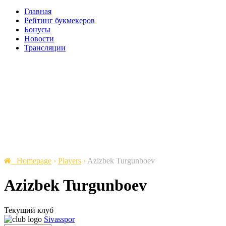
Главная
Рейтинг букмекеров
Бонусы
Новости
Трансляции
Homepage
›
Players
›
Azizbek Turgunboev
Azizbek Turgunboev
Текущий клуб
Sivasspor