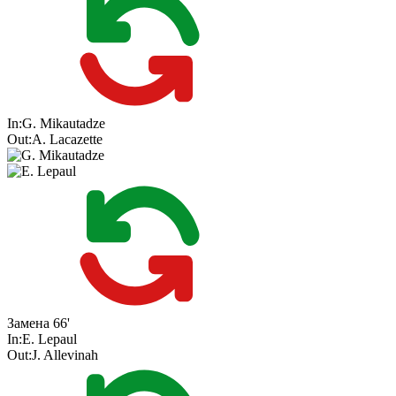
In:
G. Mikautadze
Out:
A. Lacazette
Замена
66'
In:
E. Lepaul
Out:
J. Allevinah