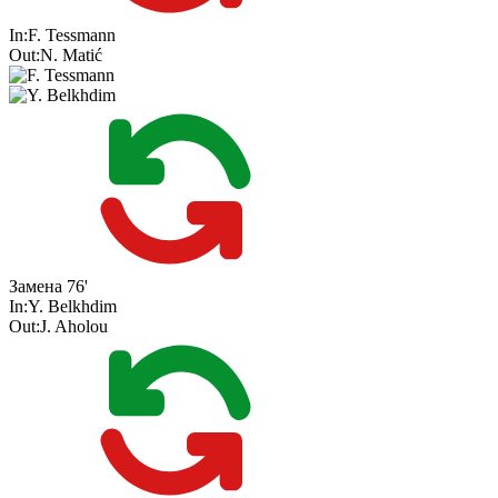
In:
F. Tessmann
Out:
N. Matić
Замена
76'
In:
Y. Belkhdim
Out:
J. Aholou