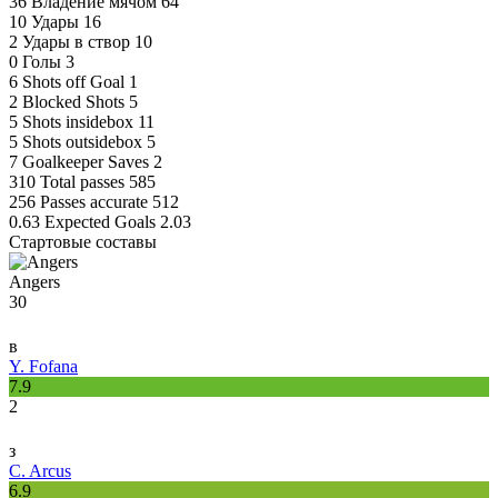
36
Владение мячом
64
10
Удары
16
2
Удары в створ
10
0
Голы
3
6
Shots off Goal
1
2
Blocked Shots
5
5
Shots insidebox
11
5
Shots outsidebox
5
7
Goalkeeper Saves
2
310
Total passes
585
256
Passes accurate
512
0.63
Expected Goals
2.03
Стартовые составы
Angers
30
в
Y. Fofana
7.9
2
з
C. Arcus
6.9