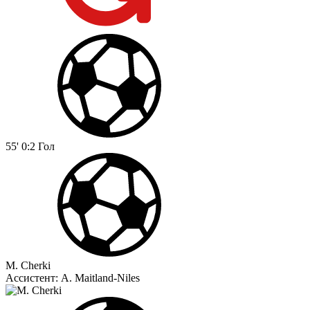
55'
0:2
Гол
M. Cherki
Ассистент:
A. Maitland-Niles