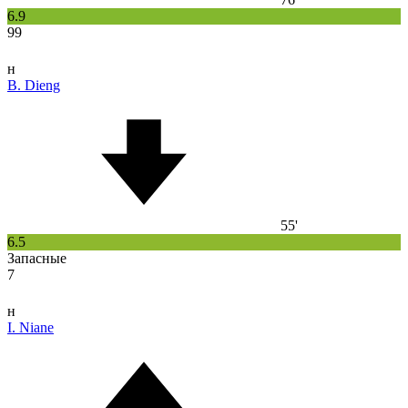
6.9
99
н
B. Dieng
55'
6.5
Запасные
7
н
I. Niane