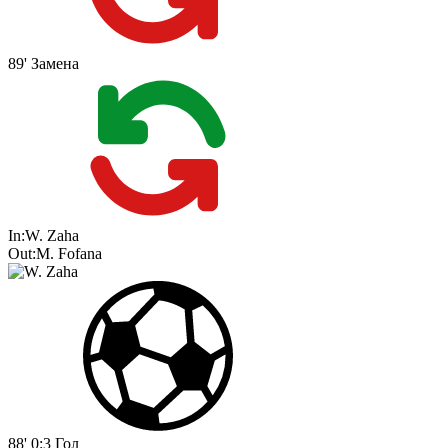
89'
Замена
In:
W. Zaha
Out:
M. Fofana
88'
0:3
Гол