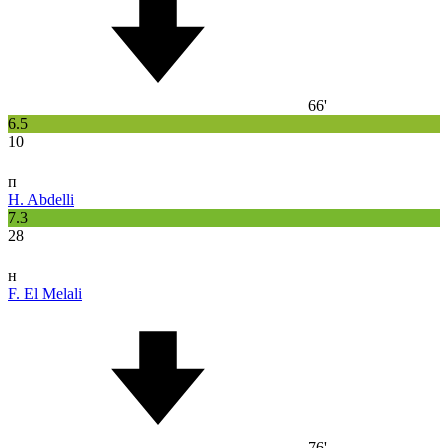
66'
6.5
10
п
H. Abdelli
7.3
28
н
F. El Melali
76'