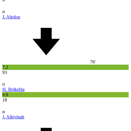
п
J. Aholou
76'
7.2
93
п
H. Belkebla
6.9
18
н
J. Allevinah