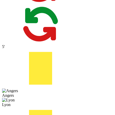
5'
Angers
Lyon