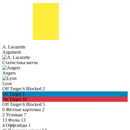
A. Lacazette
Argument
Статистика матча
Angers
Lyon
Off Target
6
Blocked
2
On Target
2
On Target
10
Off Target
6
Blocked
5
0
Жёлтые карточки
2
2
Угловые
7
13
Фолы
13
4
Оффсайды
1