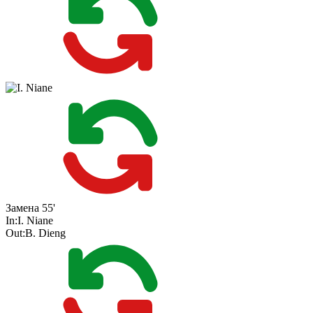
Замена
55'
In:
I. Niane
Out:
B. Dieng