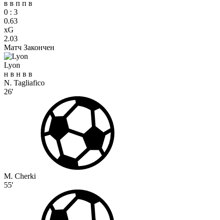
в
в
п
п
в
0
:
3
0.63
xG
2.03
Матч Закончен
Lyon
н
в
н
в
в
N. Tagliafico
26'
M. Cherki
55'