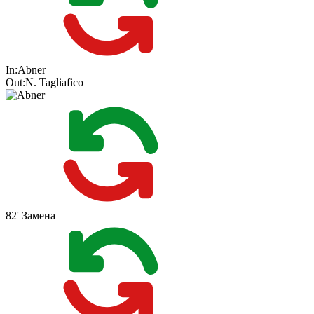
In:
Abner
Out:
N. Tagliafico
82'
Замена