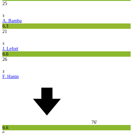
25
з
A. Bamba
6.3
21
з
J. Lefort
6.6
26
з
F. Hanin
76'
6.6
6