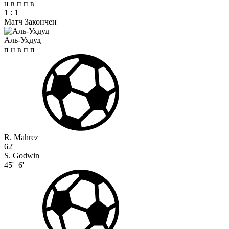
н
в
п
п
в
1
:
1
Матч Закончен
Аль-Ухдуд
п
н
в
п
п
R. Mahrez
62'
S. Godwin
45'+6'