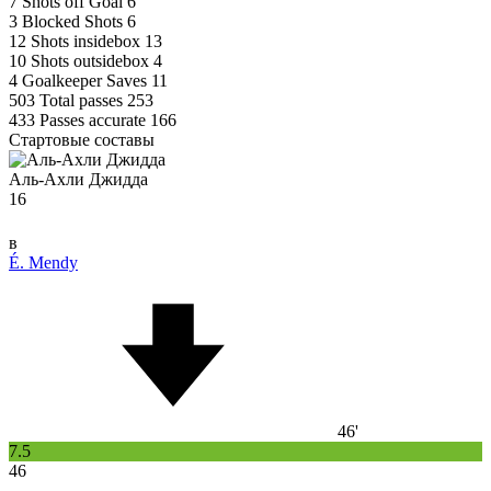
7
Shots off Goal
6
3
Blocked Shots
6
12
Shots insidebox
13
10
Shots outsidebox
4
4
Goalkeeper Saves
11
503
Total passes
253
433
Passes accurate
166
Стартовые составы
Аль-Ахли Джидда
16
в
É. Mendy
46'
7.5
46