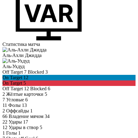
Статистика матча
Аль-Ахли Джидда
Аль-Ухдуд
Off Target
7
Blocked
3
On Target
12
On Target
5
Off Target
12
Blocked
6
2
Жёлтые карточки
5
7
Угловые
6
11
Фолы
13
2
Оффсайды
1
66
Владение мячом
34
22
Удары
17
12
Удары в створ
5
1
Голы
1