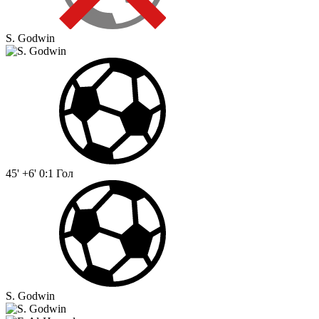
S. Godwin
45' +6'
0:1
Гол
S. Godwin