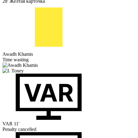
28'
Жёлтая карточка
Awadh Khamis
Time wasting
VAR
11'
Penalty cancelled