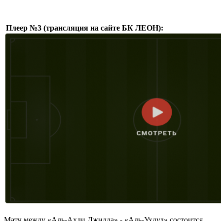
Плеер №3 (трансляция на сайте БК ЛЕОН):
Матч между «Аль-Ахли Джидда» - «Аль-Ухдуд» состоится