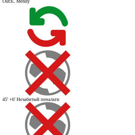
Out:
É. Mendy
45' +6'
Незабитый пенальти