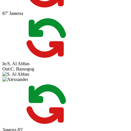
87'
Замена
In:
S. Al Abbas
Out:
C. Bassogog
Замена
85'