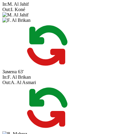
In:
M. Al Jahif
Out:
I. Koné
Замена
63'
In:
F. Al Brikan
Out:
A. Al Asmari