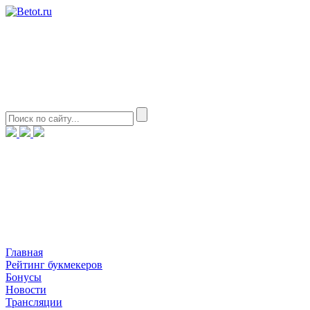
Главная
Рейтинг букмекеров
Бонусы
Новости
Трансляции