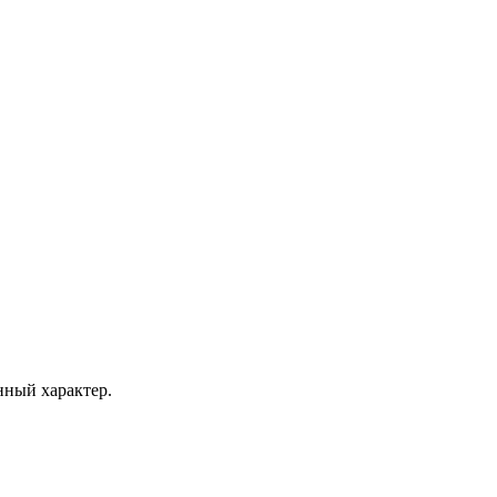
нный характер.