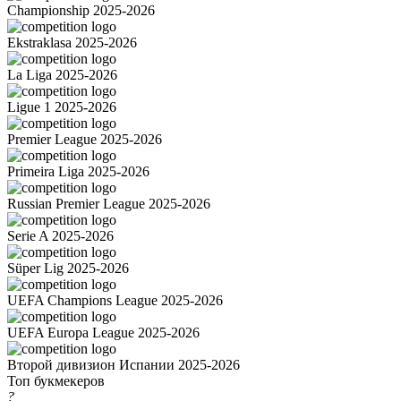
Championship 2025-2026
Ekstraklasa 2025-2026
La Liga 2025-2026
Ligue 1 2025-2026
Premier League 2025-2026
Primeira Liga 2025-2026
Russian Premier League 2025-2026
Serie A 2025-2026
Süper Lig 2025-2026
UEFA Champions League 2025-2026
UEFA Europa League 2025-2026
Второй дивизион Испании 2025-2026
Топ букмекеров
?