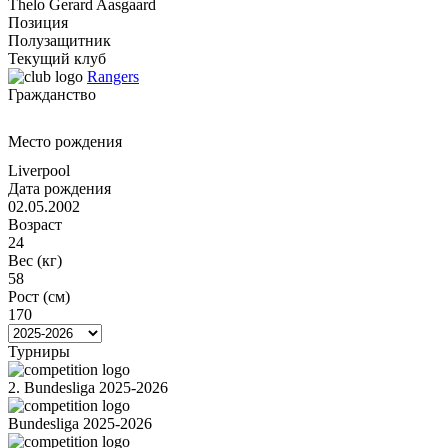
Thelo Gerard Aasgaard
Позиция
Полузащитник
Текущий клуб
Rangers
Гражданство
Место рождения
Liverpool
Дата рождения
02.05.2002
Возраст
24
Вес (кг)
58
Рост (см)
170
Турниры
2. Bundesliga 2025-2026
Bundesliga 2025-2026