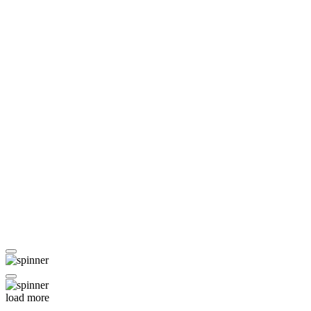
load more