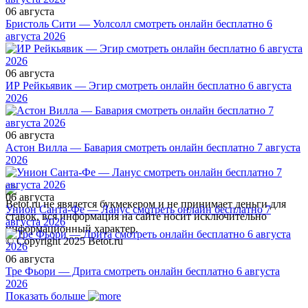
06 августа
Бристоль Сити — Уолсолл смотреть онлайн бесплатно 6
августа 2026
06 августа
ИР Рейкьявик — Эгир смотреть онлайн бесплатно 6 августа
2026
06 августа
Астон Вилла — Бавария смотреть онлайн бесплатно 7 августа
2026
06 августа
Betot.ru не явялется букмекером и не принимает деньги для
Унион Санта-Фе — Ланус смотреть онлайн бесплатно 7
ставок, вся информация на сайте носит исключительно
августа 2026
информационный характер.
© Copyright 2025 Betot.ru
06 августа
Тре Фьори — Дрита смотреть онлайн бесплатно 6 августа
2026
Показать больше