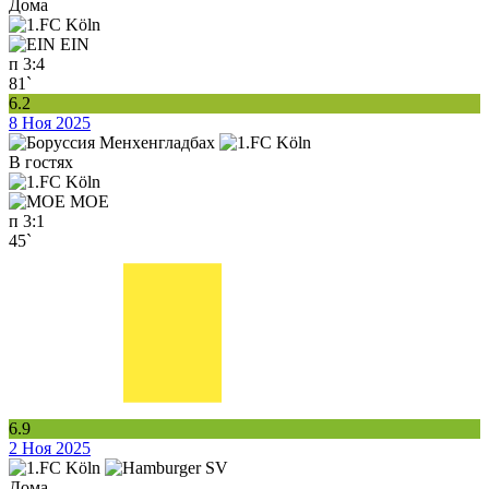
Дома
EIN
п
3:4
81`
6.2
8 Ноя 2025
В гостях
MOE
п
3:1
45`
6.9
2 Ноя 2025
Дома