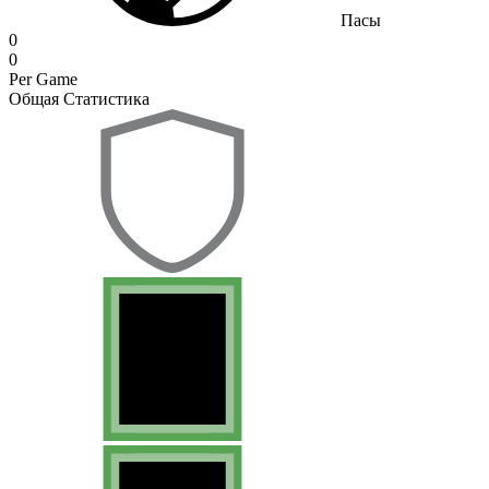
Пасы
0
0
Per Game
Общая Статистика