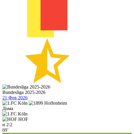
Bundesliga 2025-2026
21 Фев 2026
Дома
HOF
н
2:2
69`