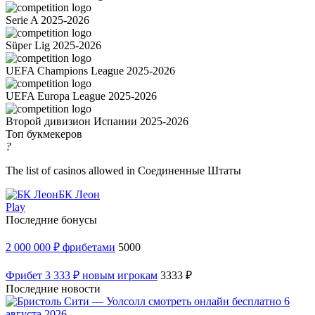
Serie A 2025-2026
Süper Lig 2025-2026
UEFA Champions League 2025-2026
UEFA Europa League 2025-2026
Второй дивизион Испании 2025-2026
Топ букмекеров
?
The list of casinos allowed in Соединенные Штаты
БК Леон
Play
Последние бонусы
2 000 000 ₽ фрибетами
5000
Фрибет 3 333 ₽ новым игрокам
3333 ₽
Последние новости