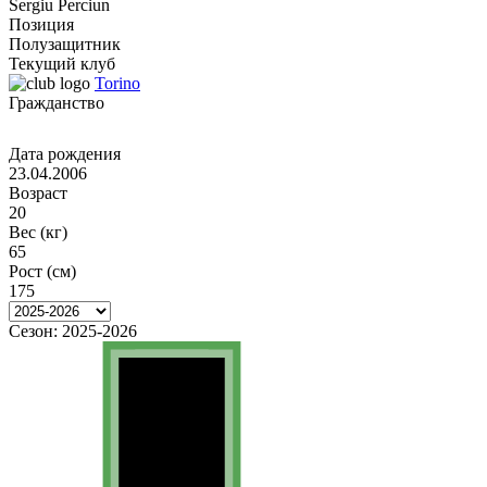
Sergiu Perciun
Позиция
Полузащитник
Текущий клуб
Torino
Гражданство
Дата рождения
23.04.2006
Возраст
20
Вес (кг)
65
Рост (см)
175
Сезон:
2025-2026