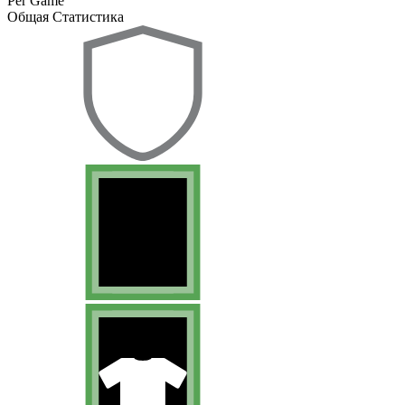
Per Game
Общая Статистика