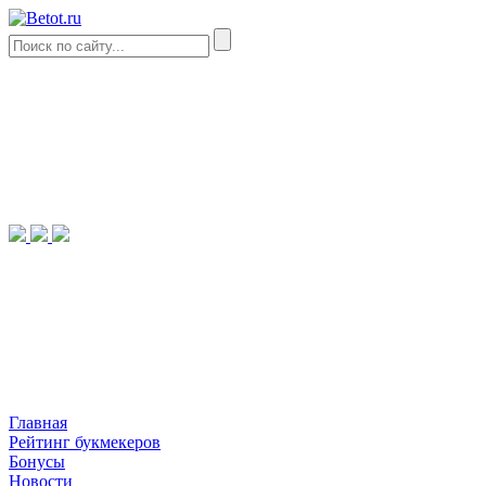
Главная
Рейтинг букмекеров
Бонусы
Новости