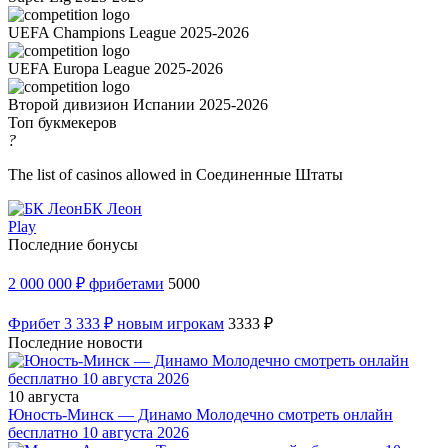
UEFA Champions League 2025-2026
UEFA Europa League 2025-2026
Второй дивизион Испании 2025-2026
Топ букмекеров
?
The list of casinos allowed in Соединенные Штаты
БК Леон
Play
Последние бонусы
2 000 000 ₽ фрибетами
5000
Фрибет 3 333 ₽ новым игрокам
3333 ₽
Последние новости
10 августа
Юность-Минск — Динамо Молодечно смотреть онлайн
бесплатно 10 августа 2026