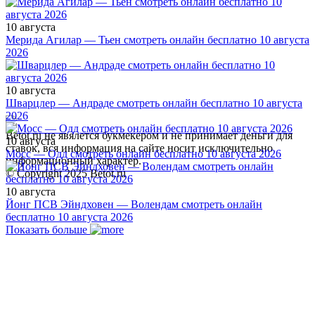
10 августа
Мерида Агилар — Тьен смотреть онлайн бесплатно 10 августа
2026
10 августа
Шварцлер — Андраде смотреть онлайн бесплатно 10 августа
2026
Betot.ru не явялется букмекером и не принимает деньги для
10 августа
ставок, вся информация на сайте носит исключительно
Мосс — Одд смотреть онлайн бесплатно 10 августа 2026
информационный характер.
© Copyright 2025 Betot.ru
10 августа
Йонг ПСВ Эйндховен — Волендам смотреть онлайн
бесплатно 10 августа 2026
Показать больше