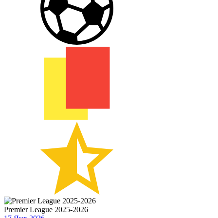
Premier League 2025-2026