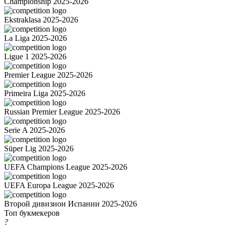
Championship 2025-2026
Ekstraklasa 2025-2026
La Liga 2025-2026
Ligue 1 2025-2026
Premier League 2025-2026
Primeira Liga 2025-2026
Russian Premier League 2025-2026
Serie A 2025-2026
Süper Lig 2025-2026
UEFA Champions League 2025-2026
UEFA Europa League 2025-2026
Второй дивизион Испании 2025-2026
Топ букмекеров
?