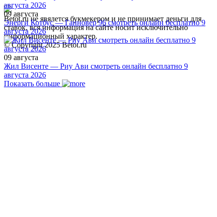
09 августа
Betot.ru не явялется букмекером и не принимает деньги для
Энерги Котбус — Ганновер 96 смотреть онлайн бесплатно 9
ставок, вся информация на сайте носит исключительно
августа 2026
информационный характер.
© Copyright 2025 Betot.ru
09 августа
Жил Висенте — Риу Ави смотреть онлайн бесплатно 9
августа 2026
Показать больше