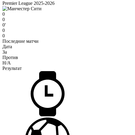
Premier League 2025-2026
0
0
0′
0
0
Последние матчи
Дата
За
Против
H/A
Результат