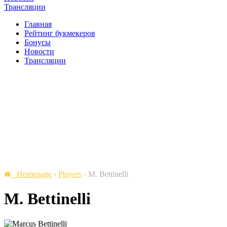
Трансляции
Главная
Рейтинг букмекеров
Бонусы
Новости
Трансляции
Homepage
›
Players
›
M. Bettinelli
M. Bettinelli