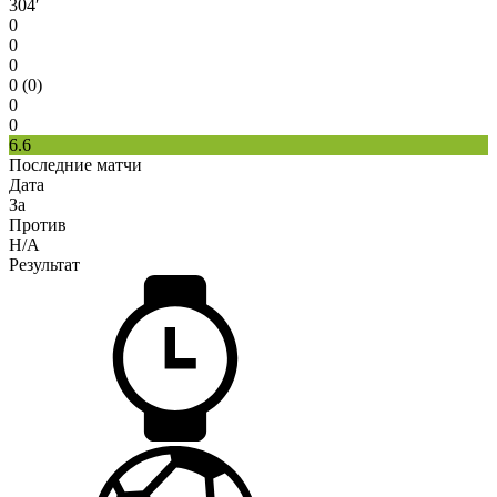
304′
0
0
0
0 (0)
0
0
6.6
Последние матчи
Дата
За
Против
H/A
Результат