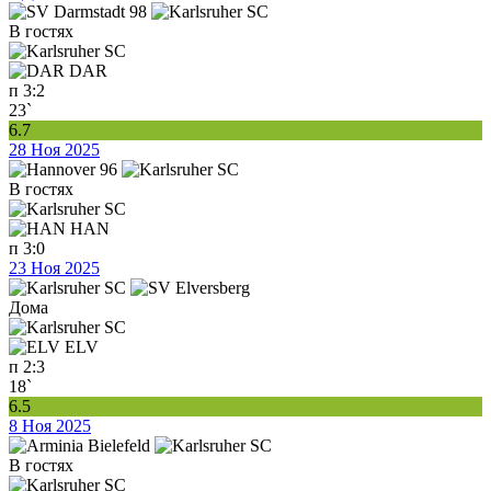
В гостях
DAR
п
3:2
23`
6.7
28 Ноя 2025
В гостях
HAN
п
3:0
23 Ноя 2025
Дома
ELV
п
2:3
18`
6.5
8 Ноя 2025
В гостях