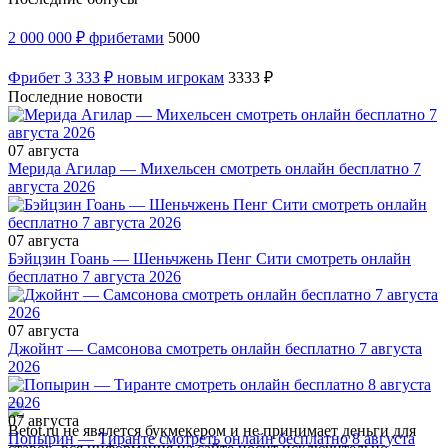
2 000 000 ₽ фрибетами
5000
Фрибет 3 333 ₽ новым игрокам
3333 ₽
Последние новости
07 августа
Мерида Агилар — Михельсен смотреть онлайн бесплатно 7
августа 2026
07 августа
Бэйцзин Гоань — Шеньчжень Пенг Сити смотреть онлайн
бесплатно 7 августа 2026
07 августа
Джойнт — Самсонова смотреть онлайн бесплатно 7 августа
2026
07 августа
Betot.ru не явялется букмекером и не принимает деньги для
Попырин — Тиранте смотреть онлайн бесплатно 8 августа