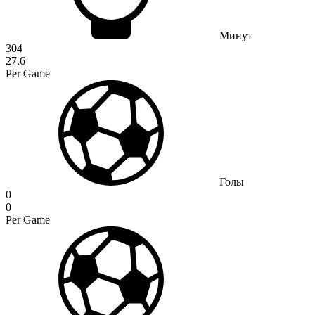
Минут
304
27.6
Per Game
Голы
0
0
Per Game