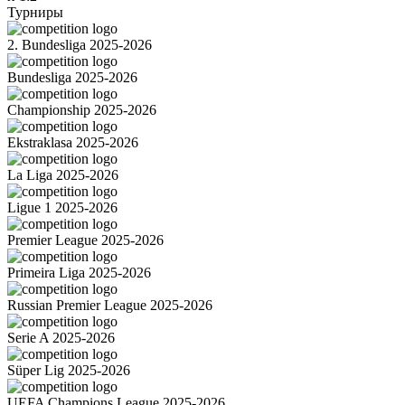
Турниры
2. Bundesliga 2025-2026
Bundesliga 2025-2026
Championship 2025-2026
Ekstraklasa 2025-2026
La Liga 2025-2026
Ligue 1 2025-2026
Premier League 2025-2026
Primeira Liga 2025-2026
Russian Premier League 2025-2026
Serie A 2025-2026
Süper Lig 2025-2026
UEFA Champions League 2025-2026