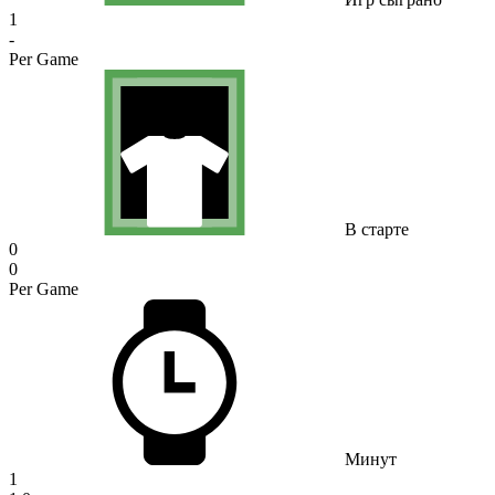
1
-
Per Game
В старте
0
0
Per Game
Минут
1