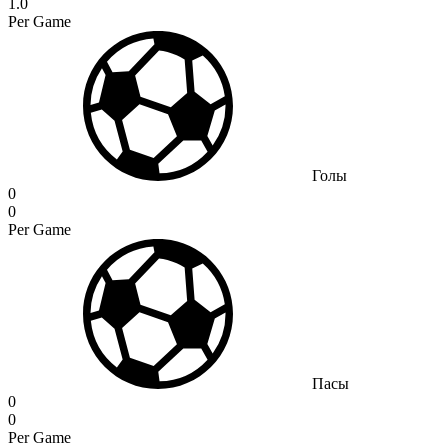
1.0
Per Game
Голы
0
0
Per Game
Пасы
0
0
Per Game