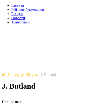
Главная
Рейтинг букмекеров
Бонусы
Новости
Трансляции
Homepage
›
Players
›
J. Butland
J. Butland
Полное имя