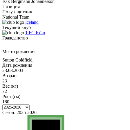
Ísak Bergmann Jóhannesson
Позиция
Полузащитник
National Team
Iceland
Текущий клуб
1.FC Köln
Гражданство
Место рождения
Sutton Coldfield
Дата рождения
23.03.2003
Возраст
23
Вес (кг)
72
Рост (см)
180
Сезон:
2025-2026