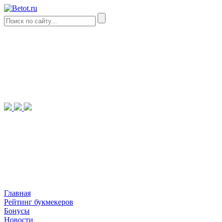
Главная
Рейтинг букмекеров
Бонусы
Новости