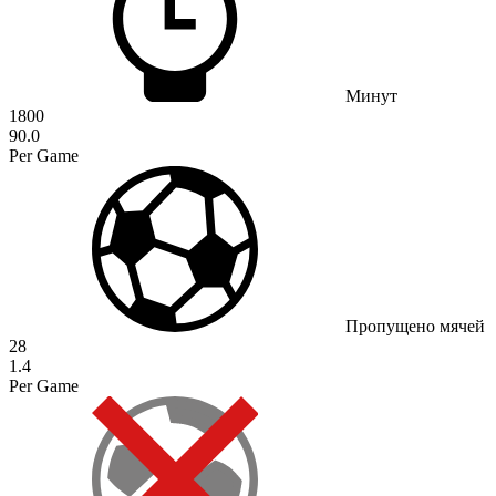
Минут
1800
90.0
Per Game
Пропущено мячей
28
1.4
Per Game