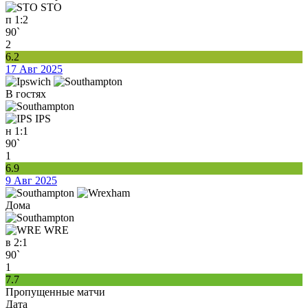
STO
п
1:2
90`
2
6.2
17 Авг 2025
В гостях
IPS
н
1:1
90`
1
6.9
9 Авг 2025
Дома
WRE
в
2:1
90`
1
7.7
Пропущенные матчи
Дата