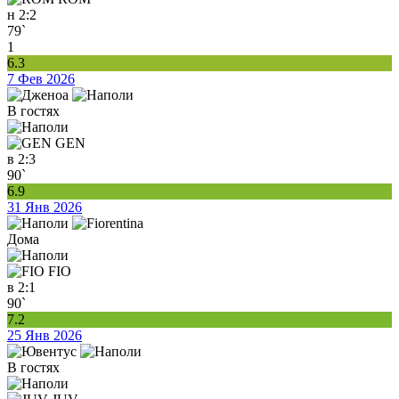
н
2:2
79`
1
6.3
7 Фев 2026
В гостях
GEN
в
2:3
90`
6.9
31 Янв 2026
Дома
FIO
в
2:1
90`
7.2
25 Янв 2026
В гостях