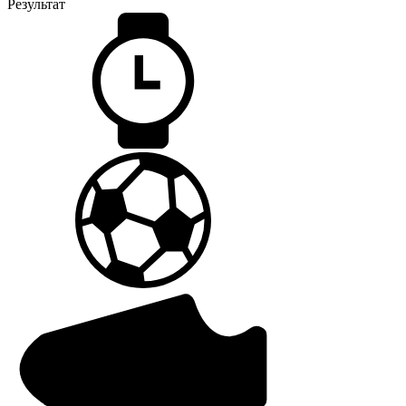
Результат