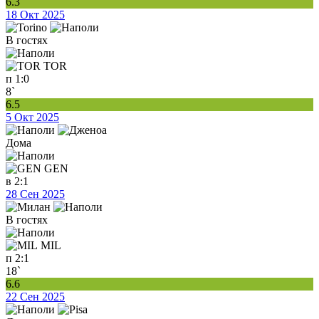
6.3
18 Окт 2025
В гостях
TOR
п
1:0
8`
6.5
5 Окт 2025
Дома
GEN
в
2:1
28 Сен 2025
В гостях
MIL
п
2:1
18`
6.6
22 Сен 2025