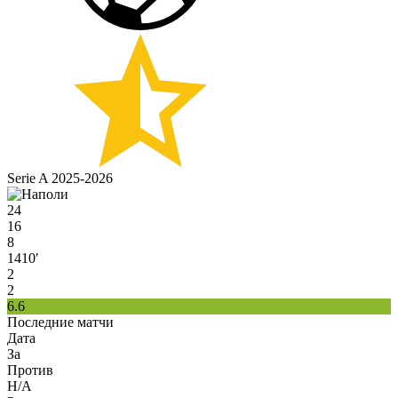
Serie A 2025-2026
24
16
8
1410′
2
2
6.6
Последние матчи
Дата
За
Против
H/A