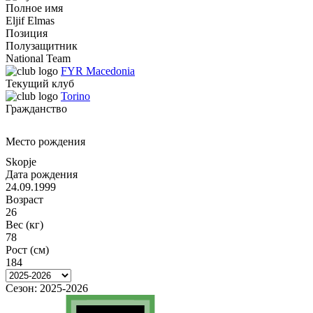
Полное имя
Eljif Elmas
Позиция
Полузащитник
National Team
FYR Macedonia
Текущий клуб
Torino
Гражданство
Место рождения
Skopje
Дата рождения
24.09.1999
Возраст
26
Вес (кг)
78
Рост (см)
184
Сезон:
2025-2026