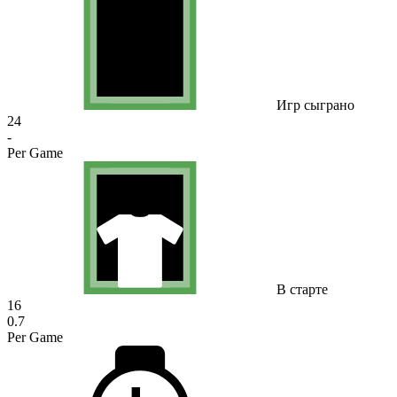
Игр сыграно
24
-
Per Game
В старте
16
0.7
Per Game