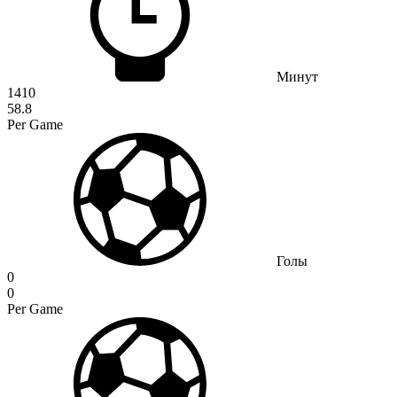
Минут
1410
58.8
Per Game
Голы
0
0
Per Game