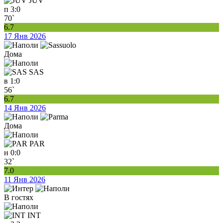
JUV
п
3:0
70`
6.7
17 Янв 2026
Дома
SAS
в
1:0
56`
6.7
14 Янв 2026
Дома
PAR
н
0:0
32`
7.0
11 Янв 2026
В гостях
INT