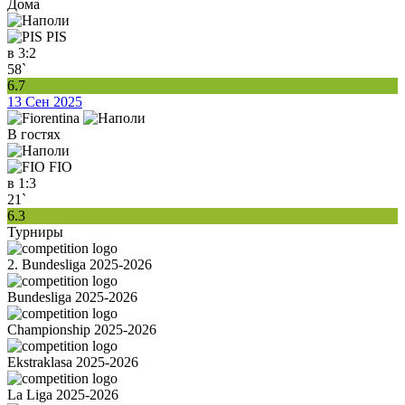
Дома
PIS
в
3:2
58`
6.7
13 Сен 2025
В гостях
FIO
в
1:3
21`
6.3
Турниры
2. Bundesliga 2025-2026
Bundesliga 2025-2026
Championship 2025-2026
Ekstraklasa 2025-2026
La Liga 2025-2026