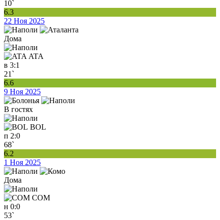
10`
6.3
22 Ноя 2025
Дома
ATA
в
3:1
21`
6.6
9 Ноя 2025
В гостях
BOL
п
2:0
68`
6.2
1 Ноя 2025
Дома
COM
н
0:0
53`