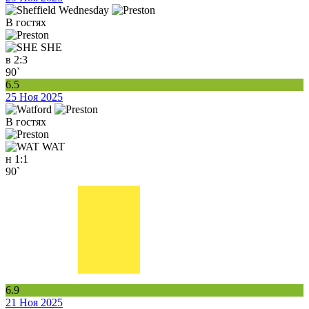
В гостях
SHE
в
2:3
90`
6.5
25 Ноя 2025
В гостях
WAT
н
1:1
90`
6.9
21 Ноя 2025