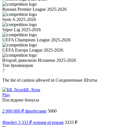
Russian Premier League 2025-2026
Serie A 2025-2026
Süper Lig 2025-2026
UEFA Champions League 2025-2026
UEFA Europa League 2025-2026
Второй дивизион Испании 2025-2026
Топ букмекеров
?
The list of casinos allowed in Соединенные Штаты
БК Леон
Play
Последние бонусы
2 000 000 ₽ фрибетами
5000
Фрибет 3 333 ₽ новым игрокам
3333 ₽