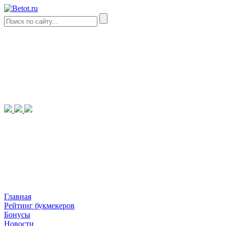
Главная
Рейтинг букмекеров
Бонусы
Новости