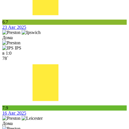
6.7
23 Авг 2025
Дома
IPS
в
1:0
78`
7.9
16 Авг 2025
Дома