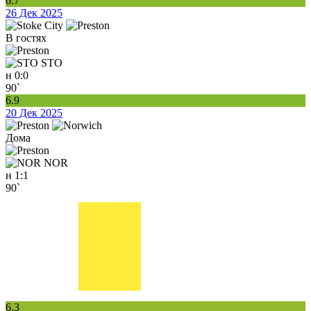
6.7
26 Дек 2025
В гостях
STO
н
0:0
90`
6.9
20 Дек 2025
Дома
NOR
н
1:1
90`
6.3