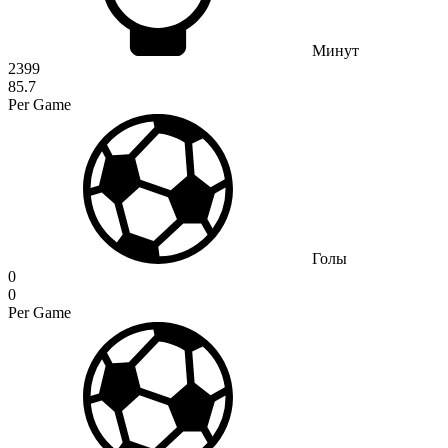
Минут
2399
85.7
Per Game
Голы
0
0
Per Game