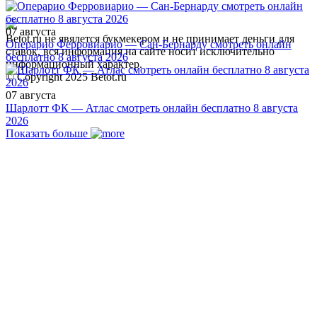
07 августа
Betot.ru не явялется букмекером и не принимает деньги для
Операрио Ферровиарио — Сан-Бернарду смотреть онлайн
ставок, вся информация на сайте носит исключительно
бесплатно 8 августа 2026
информационный характер.
© Copyright 2025 Betot.ru
07 августа
Шарлотт ФК — Атлас смотреть онлайн бесплатно 8 августа
2026
Показать больше