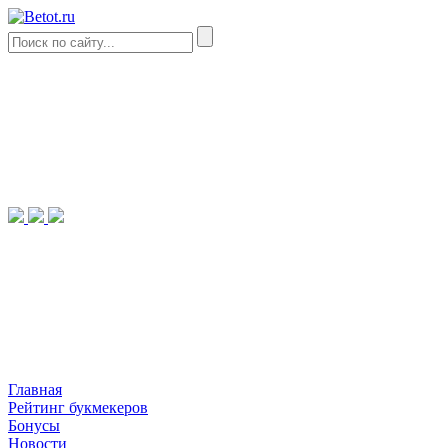
Главная
Рейтинг букмекеров
Бонусы
Новости