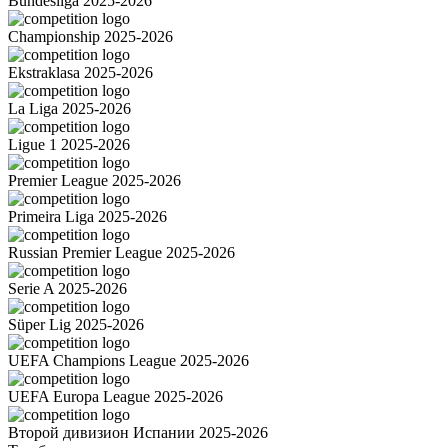
Bundesliga 2025-2026
Championship 2025-2026
Ekstraklasa 2025-2026
La Liga 2025-2026
Ligue 1 2025-2026
Premier League 2025-2026
Primeira Liga 2025-2026
Russian Premier League 2025-2026
Serie A 2025-2026
Süper Lig 2025-2026
UEFA Champions League 2025-2026
UEFA Europa League 2025-2026
Второй дивизион Испании 2025-2026