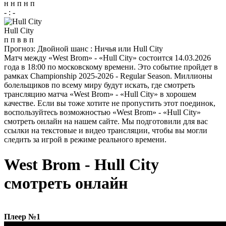
н
н
п
н
п
-
:
-
Hull City
п
п
в
в
п
Прогноз:
Двойной шанс : Ничья или Hull City
Матч между «West Brom» - «Hull City» состоится 14.03.2026
года в 18:00 по московскому времени. Это событие пройдет в
рамках Championship 2025-2026 - Regular Season. Миллионы
болельщиков по всему миру будут искать, где смотреть
трансляцию матча «West Brom» - «Hull City» в хорошем
качестве. Если вы тоже хотите не пропустить этот поединок,
воспользуйтесь возможностью «West Brom» - «Hull City»
смотреть онлайн на нашем сайте. Мы подготовили для вас
ссылки на текстовые и видео трансляции, чтобы вы могли
следить за игрой в режиме реального времени.
West Brom - Hull City
смотреть онлайн
Плеер №1