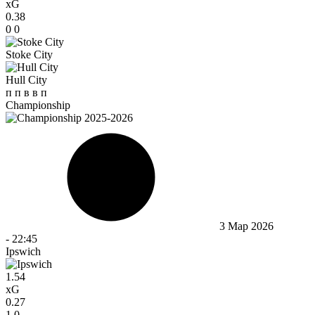
xG
0.38
0
0
Stoke City
Hull City
п
п
в
в
п
Championship
3 Мар 2026
-
22:45
Ipswich
1.54
xG
0.27
1
0