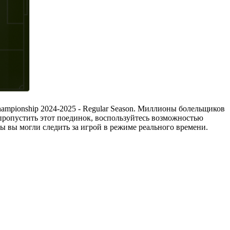
hampionship 2024-2025 - Regular Season. Миллионы болельщиков
е пропустить этот поединок, воспользуйтесь возможностью
бы вы могли следить за игрой в режиме реального времени.