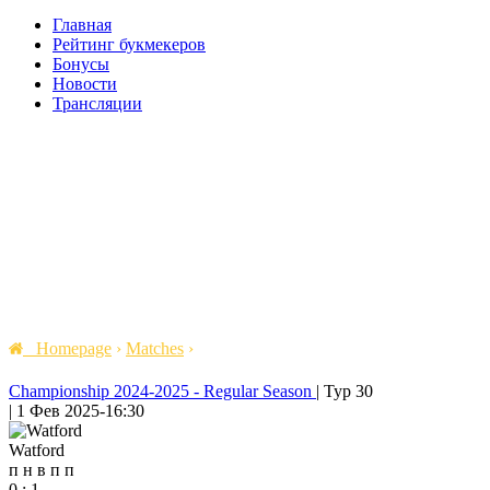
Главная
Рейтинг букмекеров
Бонусы
Новости
Трансляции
Homepage
›
Matches
›
Championship 2024-2025 - Regular Season
|
Тур 30
|
1 Фев 2025
-
16:30
Watford
п
н
в
п
п
0
:
1