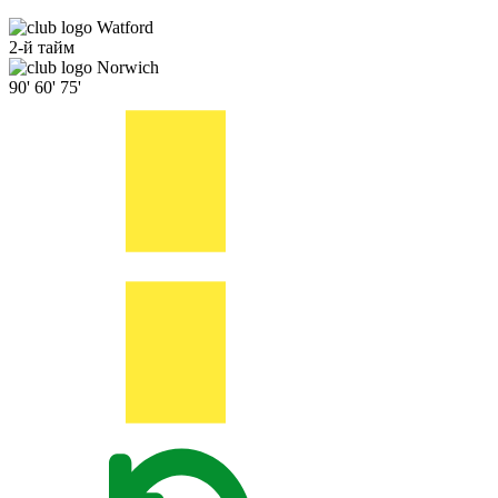
Watford
2-й тайм
Norwich
90'
60'
75'