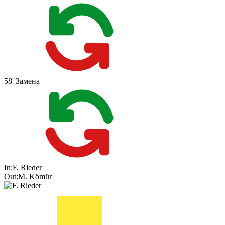
58'
Замена
In:
F. Rieder
Out:
M. Kömür