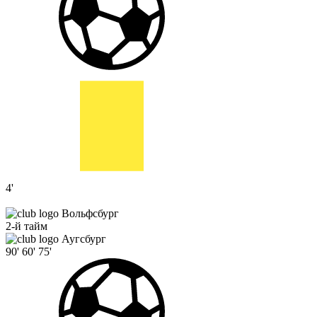
4'
Вольфсбург
2-й тайм
Аугсбург
90'
60'
75'