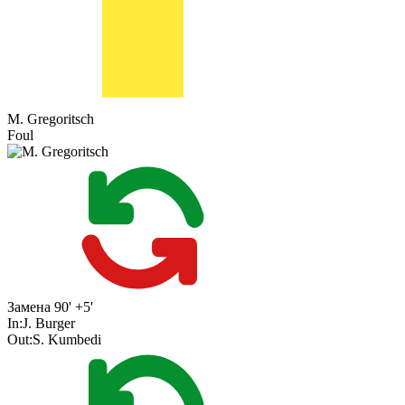
M. Gregoritsch
Foul
Замена
90' +5'
In:
J. Burger
Out:
S. Kumbedi