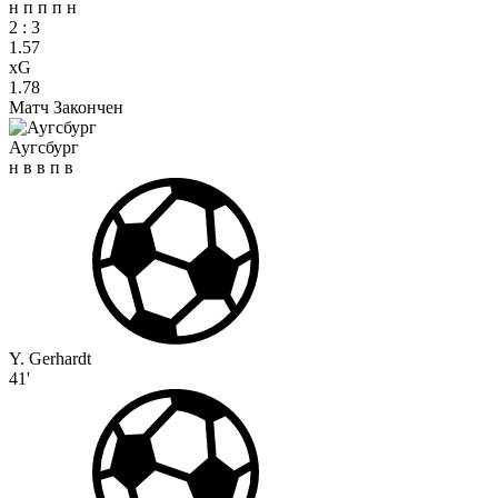
н
п
п
п
н
2
:
3
1.57
xG
1.78
Матч Закончен
Аугсбург
н
в
в
п
в
Y. Gerhardt
41'