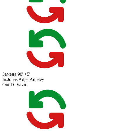
Замена
90' +5'
In:
Jonas Adjei Adjetey
Out:
D. Vavro