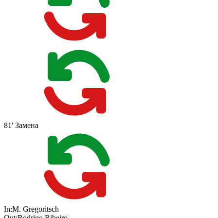
81'
Замена
In:
M. Gregoritsch
Out:
Rodrigo Ribeiro