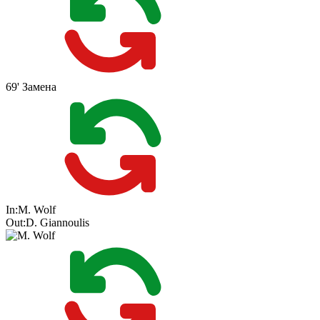
69'
Замена
In:
M. Wolf
Out:
D. Giannoulis