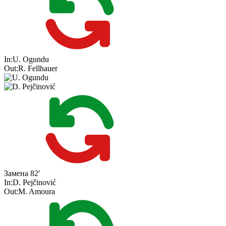
In:
U. Ogundu
Out:
R. Fellhauer
Замена
82'
In:
D. Pejčinović
Out:
M. Amoura