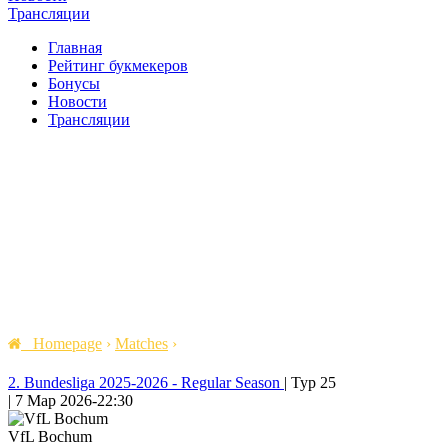
Трансляции
Главная
Рейтинг букмекеров
Бонусы
Новости
Трансляции
Homepage
›
Matches
›
2. Bundesliga 2025-2026 - Regular Season
|
Тур 25
|
7 Мар 2026
-
22:30
VfL Bochum