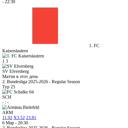
-
22:30
1. FC
Kaiserslautern
1
3
SV Elversberg
Матчи в этот день
2. Bundesliga 2025-2026 - Regular Season
Тур 25
SCH
-
:
-
ARM
1
1.92
X
3.52
2
3.81
6 Мар
-
20:30
2. Bundesliga 2025-2026 - Regular Season