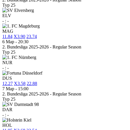
Тур 25
ELV
-
:
-
MAG
1
1.84
X
3.90
2
3.74
6 Мар
-
20:30
2. Bundesliga 2025-2026 - Regular Season
Тур 25
NUR
-
:
-
DUS
1
2.27
X
3.58
2
2.88
7 Мар
-
15:00
2. Bundesliga 2025-2026 - Regular Season
Тур 25
DAR
-
:
-
HOL