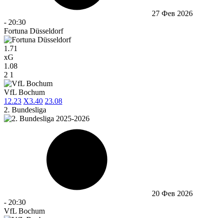
27 Фев 2026
-
20:30
Fortuna Düsseldorf
1.71
xG
1.08
2
1
VfL Bochum
1
2.23
X
3.40
2
3.08
2. Bundesliga
20 Фев 2026
-
20:30
VfL Bochum