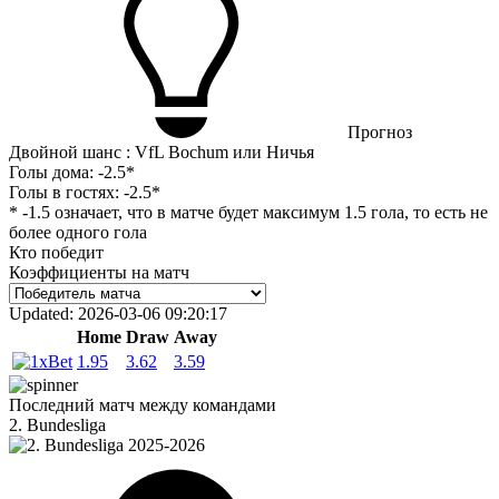
Прогноз
Двойной шанс : VfL Bochum или Ничья
Голы дома:
-2.5*
Голы в гостях:
-2.5*
* -1.5 означает, что в матче будет максимум 1.5 гола, то есть не
более одного гола
Кто победит
Коэффициенты на матч
Updated:
2026-03-06 09:20:17
Home
Draw
Away
1.95
3.62
3.59
Последний матч между командами
2. Bundesliga