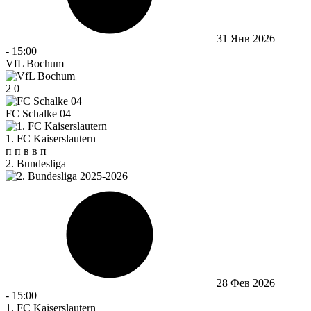
31 Янв 2026
-
15:00
VfL Bochum
2
0
FC Schalke 04
1. FC Kaiserslautern
п
п
в
в
п
2. Bundesliga
28 Фев 2026
-
15:00
1. FC Kaiserslautern