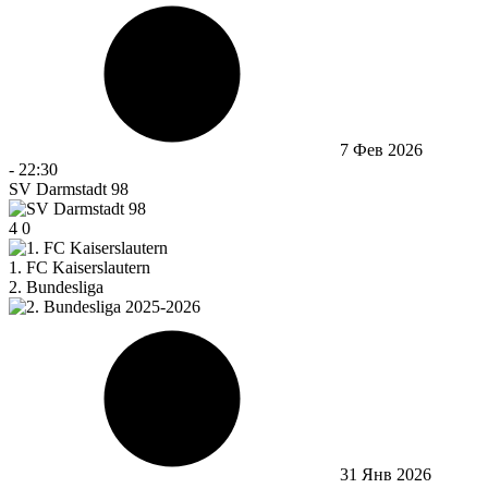
7 Фев 2026
-
22:30
SV Darmstadt 98
4
0
1. FC Kaiserslautern
2. Bundesliga
31 Янв 2026