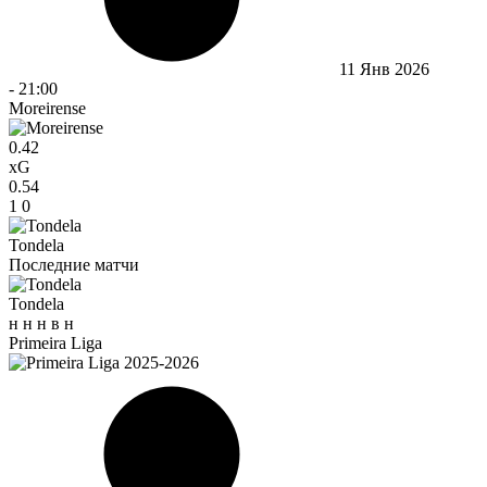
11 Янв 2026
-
21:00
Moreirense
0.42
xG
0.54
1
0
Tondela
Последние матчи
Tondela
н
н
н
в
н
Primeira Liga