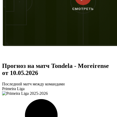
Прогноз на матч Tondela - Moreirense
от 10.05.2026
Последний матч между командами
Primeira Liga