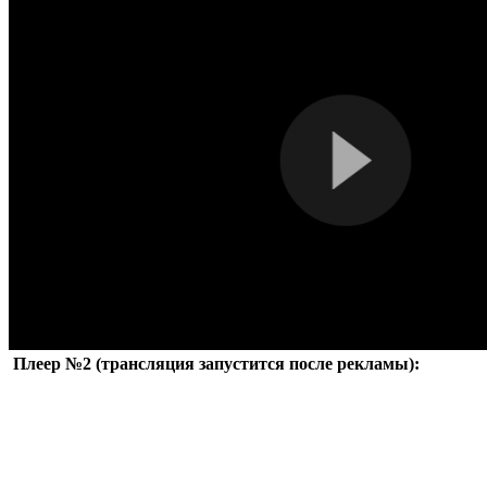
Плеер №2 (трансляция запустится после рекламы):