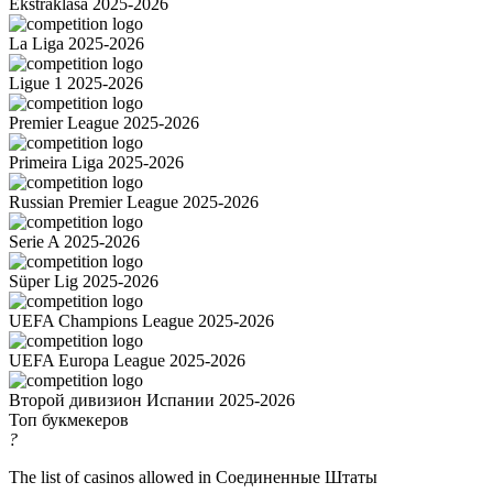
Ekstraklasa 2025-2026
La Liga 2025-2026
Ligue 1 2025-2026
Premier League 2025-2026
Primeira Liga 2025-2026
Russian Premier League 2025-2026
Serie A 2025-2026
Süper Lig 2025-2026
UEFA Champions League 2025-2026
UEFA Europa League 2025-2026
Второй дивизион Испании 2025-2026
Топ букмекеров
?
The list of casinos allowed in Соединенные Штаты