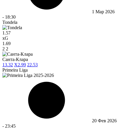
1 Мар 2026
-
18:30
Tondela
1.57
xG
1.69
2
2
Санта-Клара
1
3.32
X
2.99
2
2.53
Primeira Liga
20 Фев 2026
-
23:45