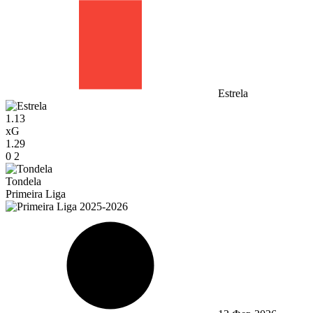
Estrela
1.13
xG
1.29
0
2
Tondela
Primeira Liga