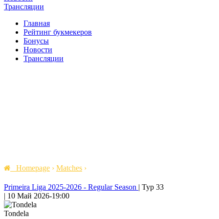
Трансляции
Главная
Рейтинг букмекеров
Бонусы
Новости
Трансляции
Homepage
›
Matches
›
Primeira Liga 2025-2026 - Regular Season
|
Тур 33
|
10 Май 2026
-
19:00
Tondela