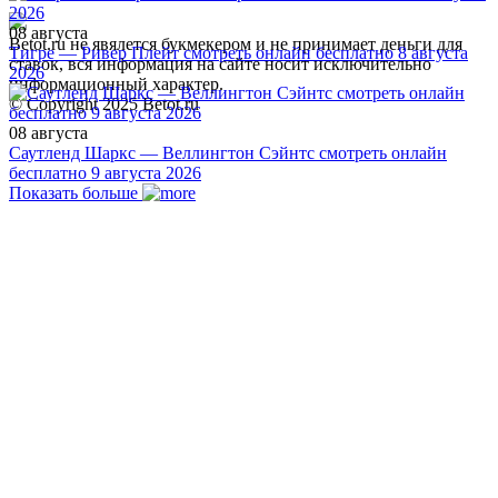
08 августа
Betot.ru не явялется букмекером и не принимает деньги для
Тигре — Ривер Плейт смотреть онлайн бесплатно 8 августа
ставок, вся информация на сайте носит исключительно
2026
информационный характер.
© Copyright 2025 Betot.ru
08 августа
Саутленд Шаркс — Веллингтон Сэйнтс смотреть онлайн
бесплатно 9 августа 2026
Показать больше