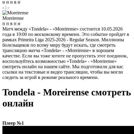
н
н
н
в
н
-
:
-
Moreirense
п
п
в
п
н
Матч между «Tondela» - «Moreirense» состоится 10.05.2026
года в 19:00 по московскому времени. Это событие пройдет в
рамках Primeira Liga 2025-2026 - Regular Season. Миллионы
болельщиков по всему миру будут искать, где смотреть
трансляцию матча «Tondela» - «Moreirense» в хорошем
качестве. Если вы тоже хотите не пропустить этот поединок,
воспользуйтесь возможностью «Tondela» - «Moreirense»
смотреть онлайн на нашем сайте. Мы подготовили для вас
ссылки на текстовые и видео трансляции, чтобы вы могли
следить за игрой в режиме реального времени.
Tondela - Moreirense смотреть
онлайн
Плеер №1