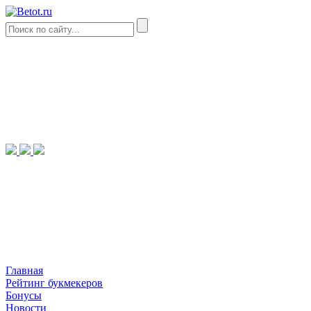
Главная
Рейтинг букмекеров
Бонусы
Новости