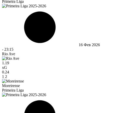
Primeira Liga
16 Фев 2026
-
23:15
Rio Ave
1.19
xG
0.24
1
2
Moreirense
Primeira Liga