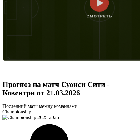
Прогноз на матч Суонси Сити -
Ковентри от 21.03.2026
Последний матч между командами
Championship