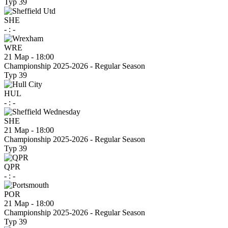
Тур 39
SHE
-
:
-
WRE
21 Мар
-
18:00
Championship 2025-2026 - Regular Season
Тур 39
HUL
-
:
-
SHE
21 Мар
-
18:00
Championship 2025-2026 - Regular Season
Тур 39
QPR
-
:
-
POR
21 Мар
-
18:00
Championship 2025-2026 - Regular Season
Тур 39