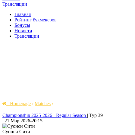
Трансляции
Главная
Рейтинг букмекеров
Бонусы
Новости
Трансляции
Homepage
›
Matches
›
Championship 2025-2026 - Regular Season
|
Тур 39
|
21 Мар 2026
-
20:15
Суонси Сити