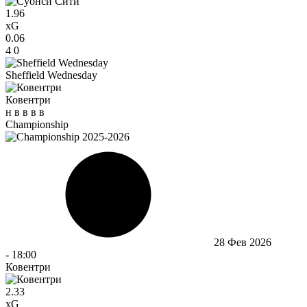
1.96
xG
0.06
4
0
Sheffield Wednesday
Ковентри
н
в
в
в
в
Championship
28 Фев 2026
-
18:00
Ковентри
2.33
xG