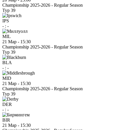
Championship 2025-2026 - Regular Season
Тур 39
IPS
-
:
-
MIL
21 Мар
-
15:30
Championship 2025-2026 - Regular Season
Тур 39
BLA
-
:
-
MID
21 Мар
-
15:30
Championship 2025-2026 - Regular Season
Тур 39
DER
-
:
-
BIR
21 Мар
-
15:30