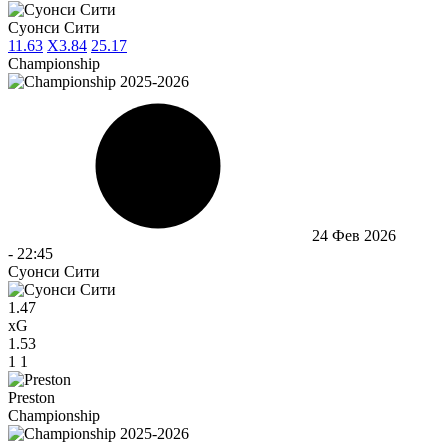
Суонси Сити
1
1.63
X
3.84
2
5.17
Championship
24 Фев 2026
-
22:45
Суонси Сити
1.47
xG
1.53
1
1
Preston
Championship