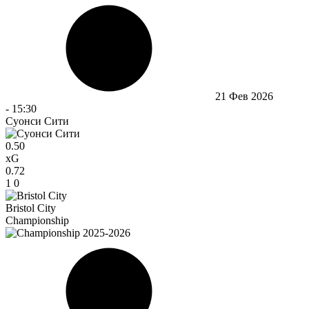
21 Фев 2026
-
15:30
Суонси Сити
0.50
xG
0.72
1
0
Bristol City
Championship