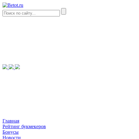
Главная
Рейтинг букмекеров
Бонусы
Новости