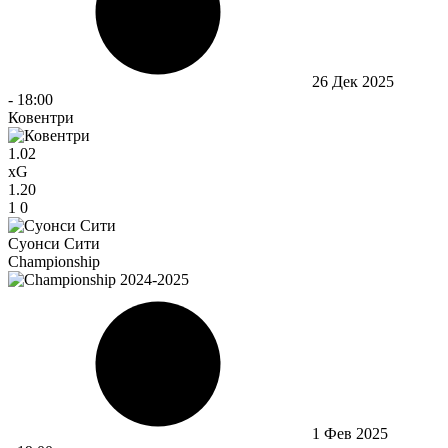
26 Дек 2025
-
18:00
Ковентри
1.02
xG
1.20
1
0
Суонси Сити
Championship
1 Фев 2025