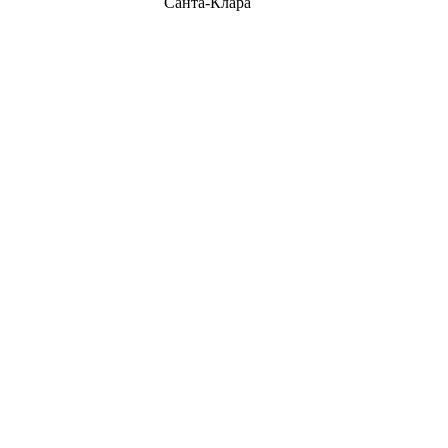
Санта-Клара