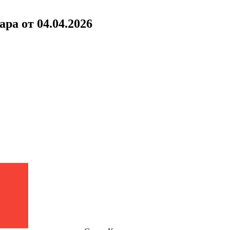
ра от 04.04.2026