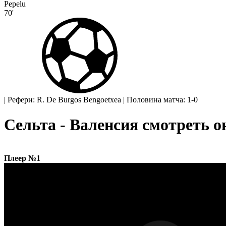
Pepelu
70'
|
Рефери: R. De Burgos Bengoetxea
|
Половина матча: 1-0
Сельта - Валенсия смотреть 
Плеер №1