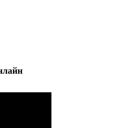
онлайн