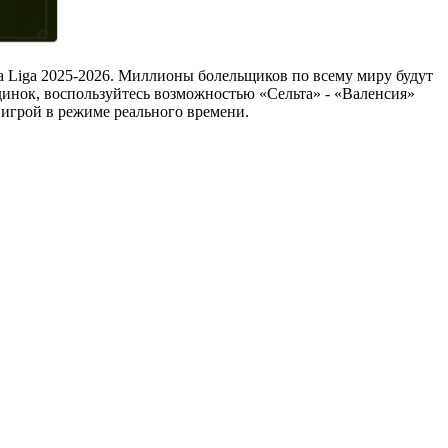
La Liga 2025-2026. Миллионы болельщиков по всему миру будут
единок, воспользуйтесь возможностью «Сельта» - «Валенсия»
 игрой в режиме реального времени.