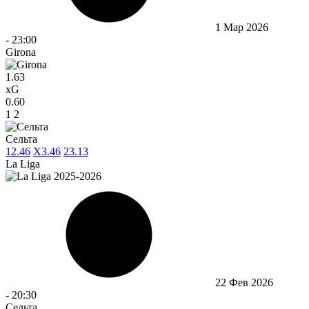
1 Мар 2026
-
23:00
Girona
1.63
xG
0.60
1
2
Сельта
1
2.46
X
3.46
2
3.13
La Liga
22 Фев 2026
-
20:30
Сельта