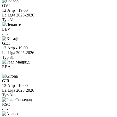
OVI
12 Апр
-
19:00
La Liga 2025-2026
Тур 31
LEV
-
:
-
GET
12 Апр
-
19:00
La Liga 2025-2026
Тур 31
REA
-
:
-
GIR
12 Апр
-
19:00
La Liga 2025-2026
Тур 31
RSO
-
:
-