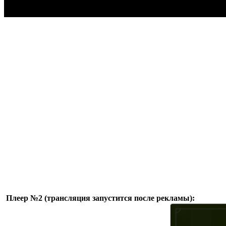
Плеер №2 (трансляция запустится после рекламы):