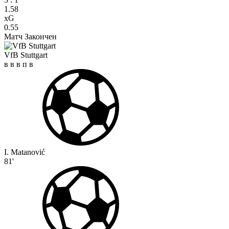
1.58
xG
0.55
Матч Закончен
VfB Stuttgart
в
в
в
п
в
I. Matanović
81'