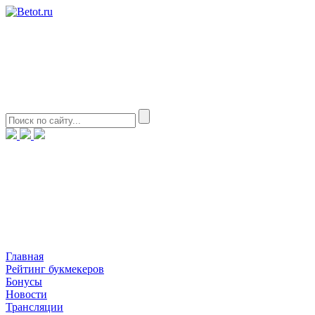
Главная
Рейтинг букмекеров
Бонусы
Новости
Трансляции