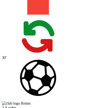
30'
Reims
2-й тайм