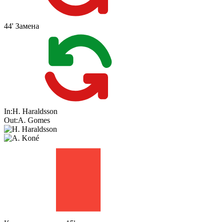
44'
Замена
In:
H. Haraldsson
Out:
A. Gomes