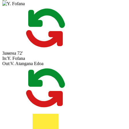
Замена
72'
In:
Y. Fofana
Out:
V. Atangana Edoa