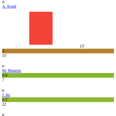
п
A. Koné
15'
3
15
п
M. Munetsi
6.9
7
н
J. Ito
6.5
22
н