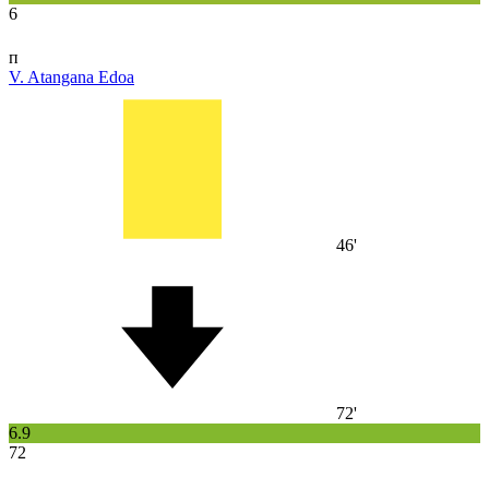
6
п
V. Atangana Edoa
46'
72'
6.9
72