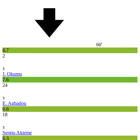
60'
6.7
2
з
J. Okumu
7.6
24
з
E. Agbadou
6.6
18
з
Sergio Akieme
6.3