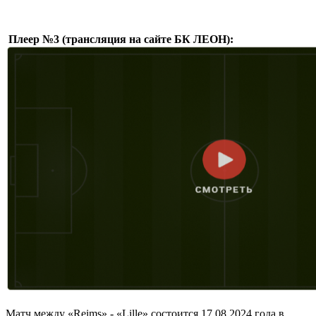
Плеер №3 (трансляция на сайте БК ЛЕОН):
Матч между «Reims» - «Lille» состоится 17.08.2024 года в