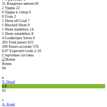
31
Владение мячом
69
2
Удары
22
0
Удары в створ
6
0
Голы
2
1
Shots off Goal
7
1
Blocked Shots
9
1
Shots insidebox
14
1
Shots outsidebox
8
4
Goalkeeper Saves
0
283
Total passes
633
209
Passes accurate
576
0.07
Expected Goals
2.10
Стартовые составы
Reims
94
в
Y. Diouf
6.9
92
з
A. Koné