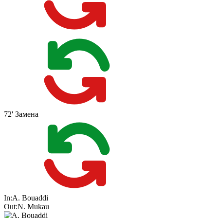
72'
Замена
In:
A. Bouaddi
Out:
N. Mukau