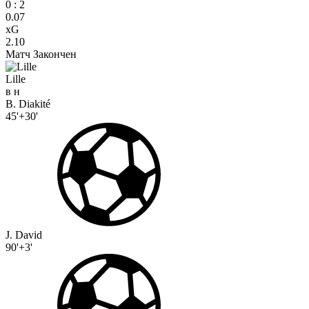
0
:
2
0.07
xG
2.10
Матч Закончен
Lille
в
н
B. Diakité
45'+30'
J. David
90'+3'