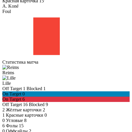
Красная карточка
15'
A. Koné
Foul
Статистика матча
Reims
Lille
Off Target
1
Blocked
1
On Target
0
On Target
6
Off Target
16
Blocked
9
2
Жёлтые карточки
2
1
Красные карточки
0
0
Угловые
8
6
Фолы
15
0
Оффсайды
2