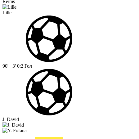
Reims
Lille
90' +3'
0:2
Гол
J. David