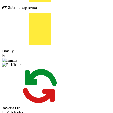
67'
Жёлтая карточка
Ismaily
Foul
Замена
60'
In:
R. Khadra