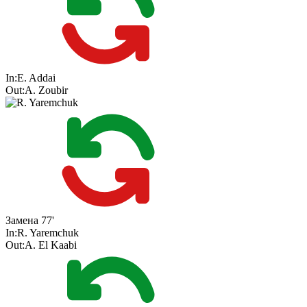
In:
E. Addai
Out:
A. Zoubir
Замена
77'
In:
R. Yaremchuk
Out:
A. El Kaabi