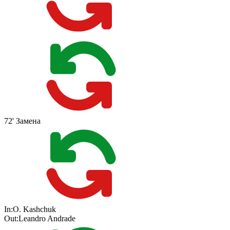
72'
Замена
In:
O. Kashchuk
Out:
Leandro Andrade