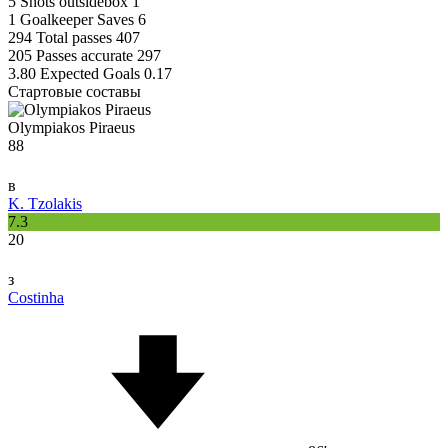
5
Shots outsidebox
1
1
Goalkeeper Saves
6
294
Total passes
407
205
Passes accurate
297
3.80
Expected Goals
0.17
Стартовые составы
Olympiakos Piraeus
88
в
K. Tzolakis
7.3
20
з
Costinha