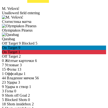
M. Vešović
Unallowed field entering
Статистика матча
Olympiakos Piraeus
Qarabag
Off Target
9
Blocked
5
On Target
9
On Target
1
Off Target
2
0
Жёлтые карточки
6
7
Угловые
3
15
Фолы
13
1
Оффсайды
1
44
Владение мячом
56
23
Удары
3
9
Удары в створ
1
3
Голы
0
9
Shots off Goal
2
5
Blocked Shots
0
18
Shots insidebox
2