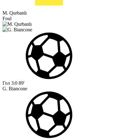
M. Qurbanlı
Foul
Гол
3:0
89'
G. Biancone