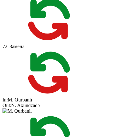
72'
Замена
In:
M. Qurbanlı
Out:
N. Axundzadə