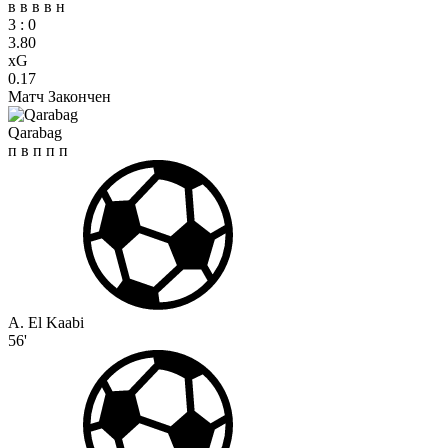
в
в
в
в
н
3
:
0
3.80
xG
0.17
Матч Закончен
Qarabag
п
в
п
п
п
A. El Kaabi
56'