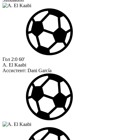
Гол
2:0
60'
A. El Kaabi
Ассистент:
Dani García