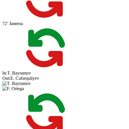
72'
Замена
In:
T. Bayramov
Out:
E. Cəfərquliyev