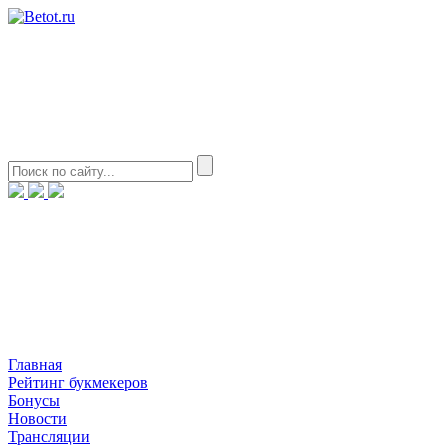
Главная
Рейтинг букмекеров
Бонусы
Новости
Трансляции