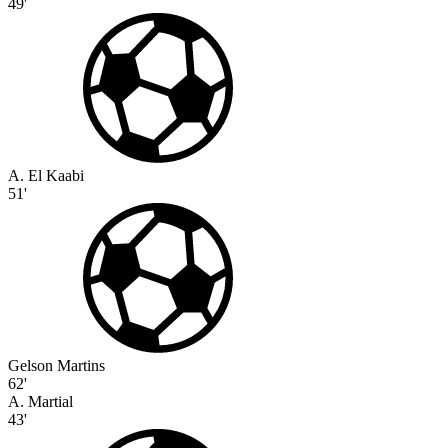
49'
A. El Kaabi
51'
Gelson Martins
62'
A. Martial
43'