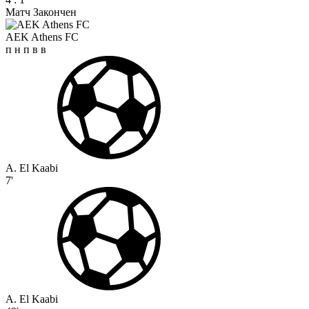
Матч Закончен
AEK Athens FC
п
н
п
в
в
A. El Kaabi
7'
A. El Kaabi