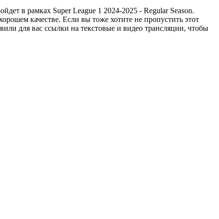
йдет в рамках Super League 1 2024-2025 - Regular Season.
хорошем качестве. Если вы тоже хотите не пропустить этот
вили для вас ссылки на текстовые и видео трансляции, чтобы