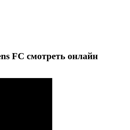
ens FC смотреть онлайн