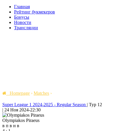
Главная
Рейтинг букмекеров
Бонусы
Новости
Трансляции
Homepage
›
Matches
›
Super League 1 2024-2025 - Regular Season
|
Тур 12
|
24 Ноя 2024
-
22:30
Olympiakos Piraeus
в
п
в
н
в
4
:
1