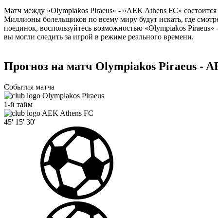
Матч между «Olympiakos Piraeus» - «AEK Athens FC» состоится 2
Миллионы болельщиков по всему миру будут искать, где смотре
поединок, воспользуйтесь возможностью «Olympiakos Piraeus» 
вы могли следить за игрой в режиме реального времени.
Прогноз на матч Olympiakos Piraeus - A
События матча
Olympiakos Piraeus
1-й тайм
AEK Athens FC
45'
15'
30'