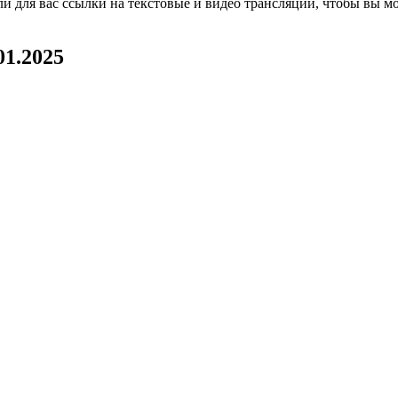
и для вас ссылки на текстовые и видео трансляции, чтобы вы мо
01.2025