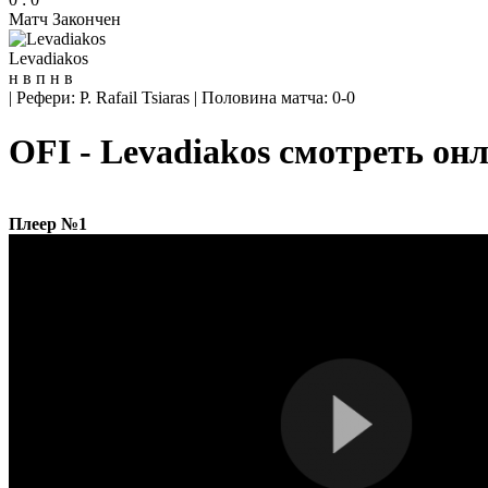
Матч Закончен
Levadiakos
н
в
п
н
в
|
Рефери: P. Rafail Tsiaras
|
Половина матча: 0-0
OFI - Levadiakos смотреть он
Плеер №1