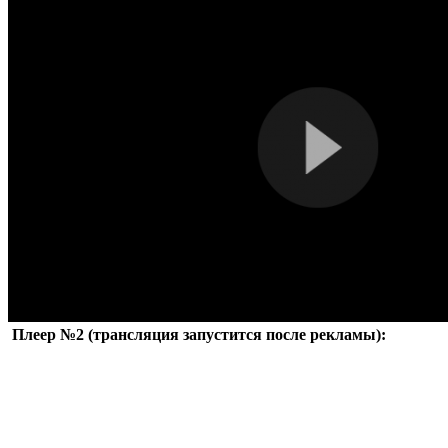
Плеер №2 (трансляция запустится после рекламы):