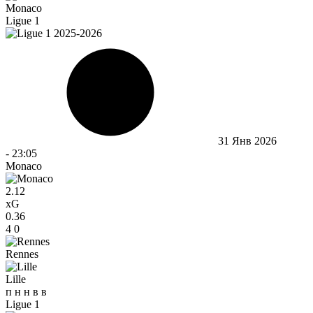
Monaco
Ligue 1
31 Янв 2026
-
23:05
Monaco
2.12
xG
0.36
4
0
Rennes
Lille
п
н
н
в
в
Ligue 1