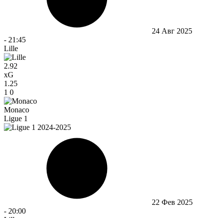
24 Авг 2025
-
21:45
Lille
2.92
xG
1.25
1
0
Monaco
Ligue 1
22 Фев 2025
-
20:00