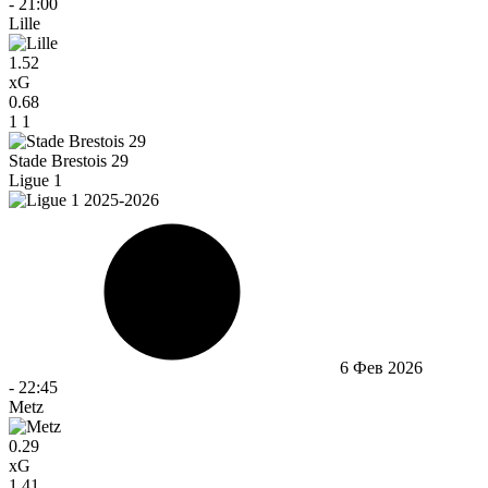
-
21:00
Lille
1.52
xG
0.68
1
1
Stade Brestois 29
Ligue 1
6 Фев 2026
-
22:45
Metz
0.29
xG
1.41