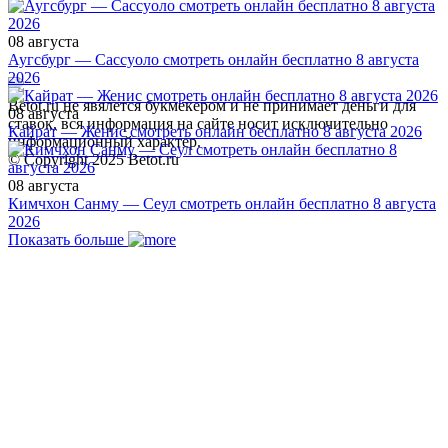
08 августа
Аугсбург — Сассуоло смотреть онлайн бесплатно 8 августа
2026
Betot.ru не явялется букмекером и не принимает деньги для
08 августа
ставок, вся информация на сайте носит исключительно
Кайрат — Женис смотреть онлайн бесплатно 8 августа 2026
информационный характер.
© Copyright 2025 Betot.ru
08 августа
Кимчхон Санму — Сеул смотреть онлайн бесплатно 8 августа
2026
Показать больше