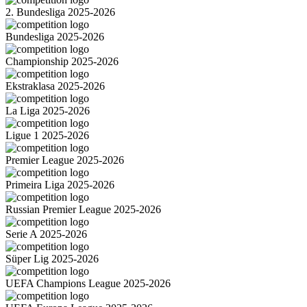
2. Bundesliga 2025-2026
Bundesliga 2025-2026
Championship 2025-2026
Ekstraklasa 2025-2026
La Liga 2025-2026
Ligue 1 2025-2026
Premier League 2025-2026
Primeira Liga 2025-2026
Russian Premier League 2025-2026
Serie A 2025-2026
Süper Lig 2025-2026
UEFA Champions League 2025-2026