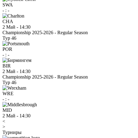
SWA
-
:
-
CHA
2 Май
-
14:30
Championship 2025-2026 - Regular Season
Тур 46
POR
-
:
-
BIR
2 Май
-
14:30
Championship 2025-2026 - Regular Season
Тур 46
WRE
-
:
-
MID
2 Май
-
14:30
<
>
Турниры