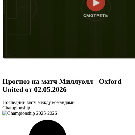
Прогноз на матч Миллуолл - Oxford
United от 02.05.2026
Последний матч между командами
Championship