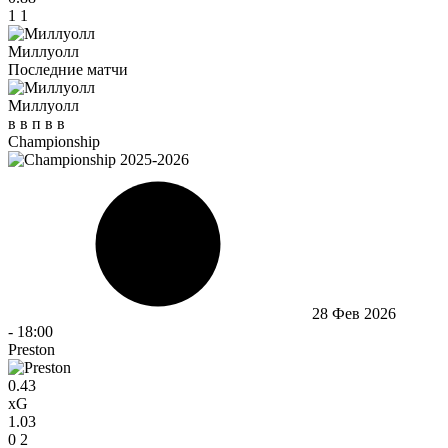
1
1
Миллуолл
Последние матчи
Миллуолл
в
в
п
в
в
Championship
28 Фев 2026
-
18:00
Preston
0.43
xG
1.03
0
2