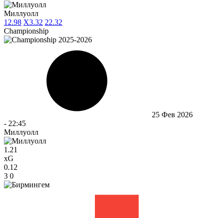
Миллуолл
1
2.98
X
3.32
2
2.32
Championship
25 Фев 2026
-
22:45
Миллуолл
1.21
xG
0.12
3
0