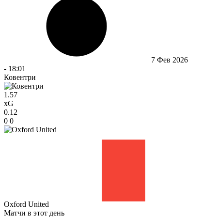
7 Фев 2026
-
18:01
Ковентри
1.57
xG
0.12
0
0
Oxford United
Матчи в этот день