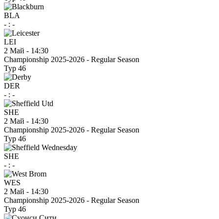
BLA
-
:
-
LEI
2 Май
-
14:30
Championship 2025-2026 - Regular Season
Тур 46
DER
-
:
-
SHE
2 Май
-
14:30
Championship 2025-2026 - Regular Season
Тур 46
SHE
-
:
-
WES
2 Май
-
14:30
Championship 2025-2026 - Regular Season
Тур 46