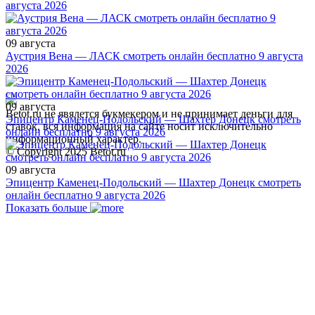
августа 2026
09 августа
Аустрия Вена — ЛАСК смотреть онлайн бесплатно 9 августа
2026
09 августа
Betot.ru не явялется букмекером и не принимает деньги для
Эпицентр Каменец-Подольский — Шахтер Донецк смотреть
ставок, вся информация на сайте носит исключительно
онлайн бесплатно 9 августа 2026
информационный характер.
© Copyright 2025 Betot.ru
09 августа
Эпицентр Каменец-Подольский — Шахтер Донецк смотреть
онлайн бесплатно 9 августа 2026
Показать больше