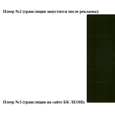
Плеер №2 (трансляция запустится после рекламы):
Плеер №3 (трансляция на сайте БК ЛЕОН):