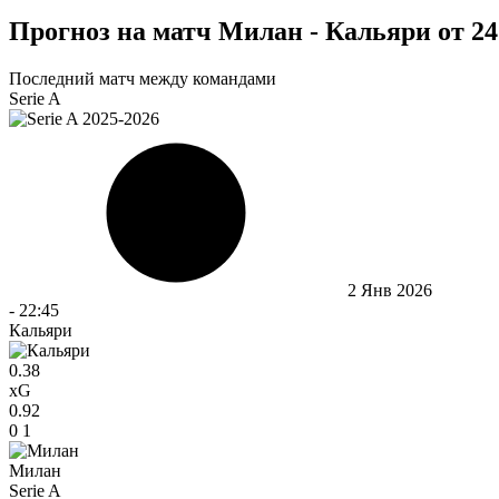
Прогноз на матч Милан - Кальяри от 24
Последний матч между командами
Serie A
2 Янв 2026
-
22:45
Кальяри
0.38
xG
0.92
0
1
Милан
Serie A