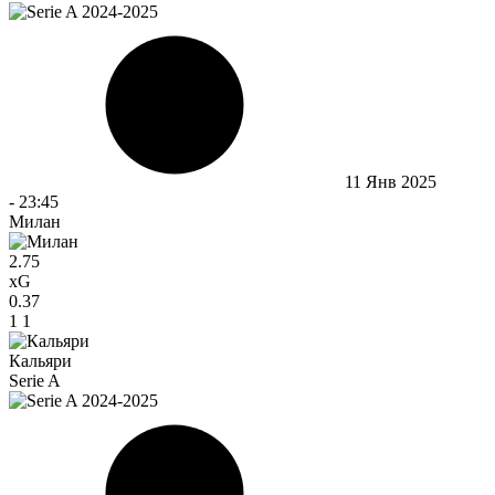
11 Янв 2025
-
23:45
Милан
2.75
xG
0.37
1
1
Кальяри
Serie A