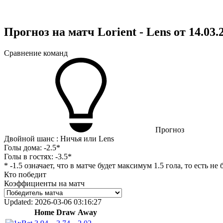
Прогноз на матч Lorient - Lens от 14.03.
Сравнение команд
Прогноз
Двойной шанс : Ничья или Lens
Голы дома:
-2.5*
Голы в гостях:
-3.5*
* -1.5 означает, что в матче будет максимум 1.5 гола, то есть не
Кто победит
Коэффициенты на матч
Updated:
2026-03-06 03:16:27
Home
Draw
Away