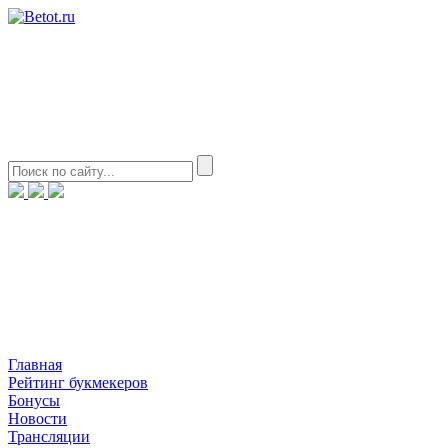
Главная
Рейтинг букмекеров
Бонусы
Новости
Трансляции