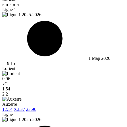
в
п
в
н
н
Ligue 1
1 Мар 2026
-
19:15
Lorient
0.96
xG
1.54
2
2
Auxerre
1
2.14
X
3.37
2
3.96
Ligue 1