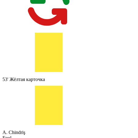
53'
Жёлтая карточка
A. Chindriş
Foul