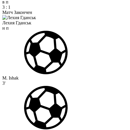
в
п
3
:
1
Матч Закончен
Лехия Гданськ
н
п
M. Ishak
3'