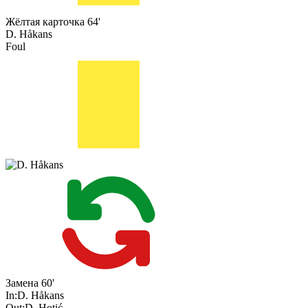
Жёлтая карточка
64'
D. Håkans
Foul
Замена
60'
In:
D. Håkans
Out:
D. Hotić