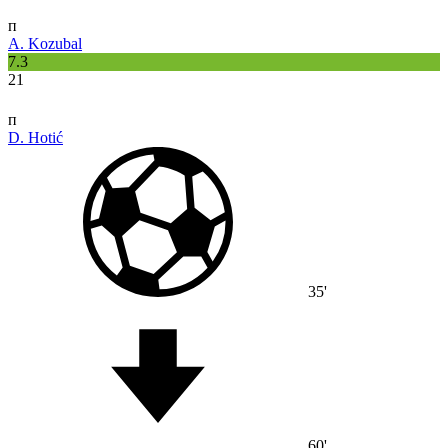
п
A. Kozubal
7.3
21
п
D. Hotić
35'
60'