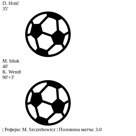
D. Hotić
35'
M. Ishak
40'
K. Wendt
90'+3'
|
Рефери: M. Szczerbowicz
|
Половина матча: 3-0