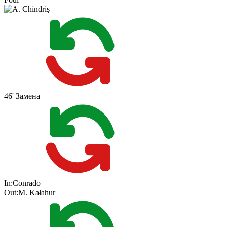
46'
Замена
In:
Conrado
Out:
M. Kałahur