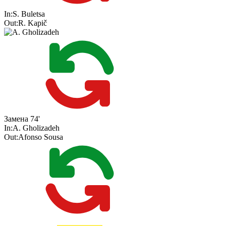
In:
S. Buletsa
Out:
R. Kapič
Замена
74'
In:
A. Gholizadeh
Out:
Afonso Sousa