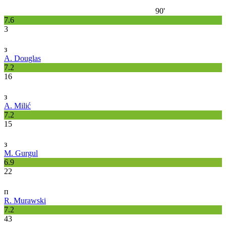
90'
7.6
3
з
A. Douglas
7.2
16
з
A. Milić
7.2
15
з
M. Gurgul
6.9
22
п
R. Murawski
7.2
43