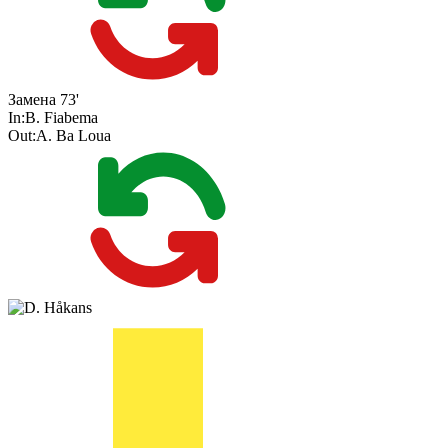
Замена
73'
In:
B. Fiabema
Out:
A. Ba Loua