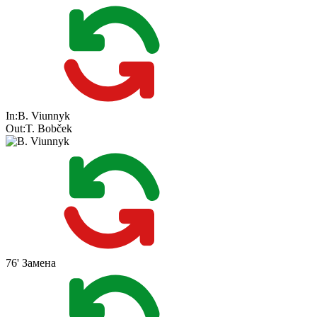
In:
B. Viunnyk
Out:
T. Bobček
76'
Замена