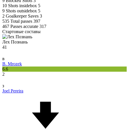
9
Blocked Shots
3
10
Shots insidebox
5
9
Shots outsidebox
5
2
Goalkeeper Saves
3
535
Total passes
397
467
Passes accurate
317
Стартовые составы
Лех Познань
41
в
B. Mrozek
6.6
2
з
Joel Pereira