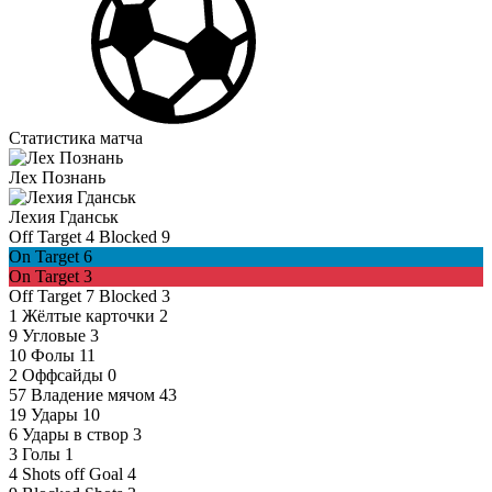
Статистика матча
Лех Познань
Лехия Гданськ
Off Target
4
Blocked
9
On Target
6
On Target
3
Off Target
7
Blocked
3
1
Жёлтые карточки
2
9
Угловые
3
10
Фолы
11
2
Оффсайды
0
57
Владение мячом
43
19
Удары
10
6
Удары в створ
3
3
Голы
1
4
Shots off Goal
4