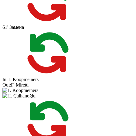
61'
Замена
In:
T. Koopmeiners
Out:
F. Miretti