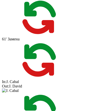
61'
Замена
In:
J. Cabal
Out:
J. David