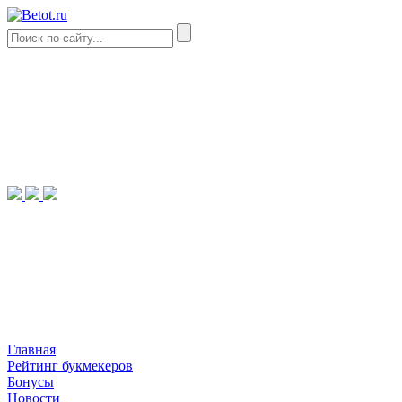
Главная
Рейтинг букмекеров
Бонусы
Новости