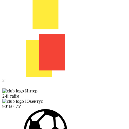
2'
Интер
2-й тайм
Ювентус
90'
60'
75'