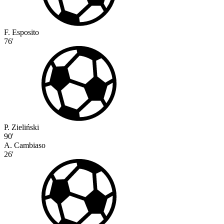
F. Esposito
76'
P. Zieliński
90'
A. Cambiaso
26'