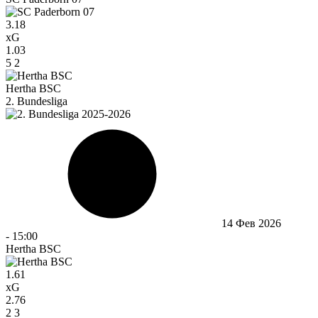
3.18
xG
1.03
5
2
Hertha BSC
2. Bundesliga
14 Фев 2026
-
15:00
Hertha BSC
1.61
xG
2.76
2
3