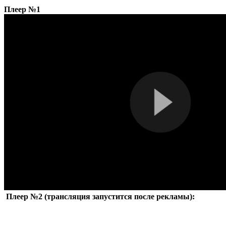
Плеер №1
Плеер №2 (трансляция запустится после рекламы):