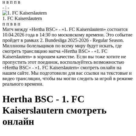
н
в
п
п
в
-
:
-
1. FC Kaiserslautern
п
п
в
в
п
Матч между «Hertha BSC» - «1. FC Kaiserslautern» состоится
10.04.2026 года в 14:30 по московскому времени. Это событие
пройдет в рамках 2. Bundesliga 2025-2026 - Regular Season.
Миллионы болельщиков по всему миру будут искать, где
смотреть трансляцию матча «Hertha BSC» - «1. FC
Kaiserslautern» в хорошем качестве. Если вы тоже хотите не
пропустить этот поединок, воспользуйтесь возможностью
«Hertha BSC» - «1. FC Kaiserslautern» смотреть онлайн на
нашем сайте. Мы подготовили для вас ссылки на текстовые и
видео трансляции, чтобы вы могли следить за игрой в режиме
реального времени.
Hertha BSC - 1. FC
Kaiserslautern смотреть
онлайн