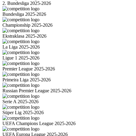
2. Bundesliga 2025-2026
Bundesliga 2025-2026
Championship 2025-2026
Ekstraklasa 2025-2026
La Liga 2025-2026
Ligue 1 2025-2026
Premier League 2025-2026
Primeira Liga 2025-2026
Russian Premier League 2025-2026
Serie A 2025-2026
Süper Lig 2025-2026
UEFA Champions League 2025-2026
UEFA Europa League 2025-2026