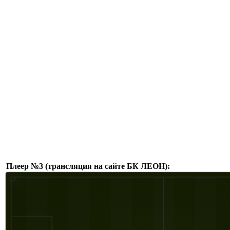
Плеер №3 (трансляция на сайте БК ЛЕОН):