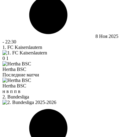
8 Ноя 2025
-
22:30
1. FC Kaiserslautern
0
1
Hertha BSC
Последние матчи
Hertha BSC
н
в
п
п
в
2. Bundesliga