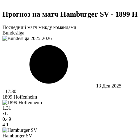
Прогноз на матч Hamburger SV - 1899 Ho
Последний матч между командами
Bundesliga
13 Дек 2025
-
17:30
1899 Hoffenheim
1.31
xG
0.49
4
1
Hamburger SV