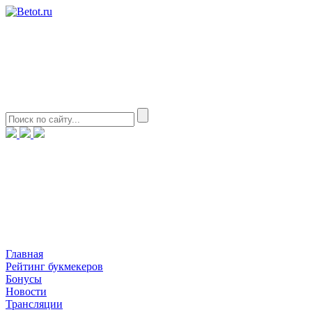
Главная
Рейтинг букмекеров
Бонусы
Новости
Трансляции