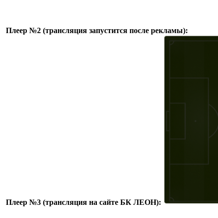
Плеер №2 (трансляция запустится после рекламы):
Плеер №3 (трансляция на сайте БК ЛЕОН):