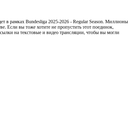
ет в рамках Bundesliga 2025-2026 - Regular Season. Миллионы
ве. Если вы тоже хотите не пропустить этот поединок,
ссылки на текстовые и видео трансляции, чтобы вы могли