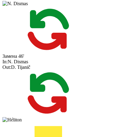
Замена
46'
In:
N. Dismas
Out:
D. Tijanič