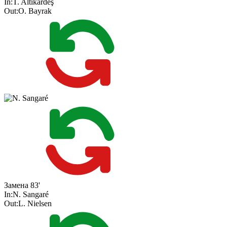
In:
T. Altıkardeş
Out:
O. Bayrak
Замена
83'
In:
N. Sangaré
Out:
L. Nielsen