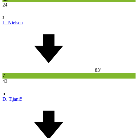
24
з
L. Nielsen
83'
7
43
п
D. Tijanič