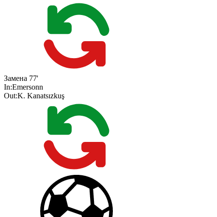
Замена
77'
In:
Emersonn
Out:
K. Kanatsızkuş