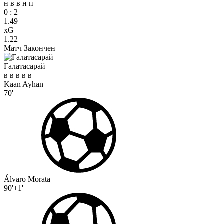
н
в
в
н
п
0
:
2
1.49
xG
1.22
Матч Закончен
Галатасарай
в
в
в
в
в
Kaan Ayhan
70'
Álvaro Morata
90'+1'