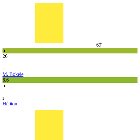
69'
6
26
з
M. Bokele
6.6
5
з
Héliton