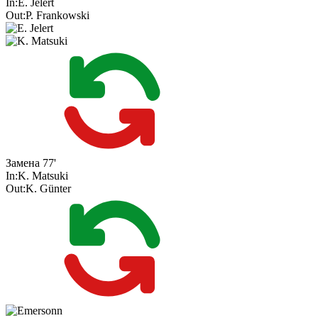
In:
E. Jelert
Out:
P. Frankowski
Замена
77'
In:
K. Matsuki
Out:
K. Günter