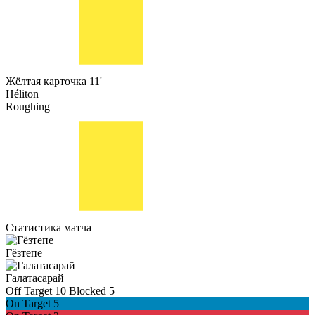
Жёлтая карточка
11'
Héliton
Roughing
Статистика матча
Гёзтепе
Галатасарай
Off Target
10
Blocked
5
On Target
5