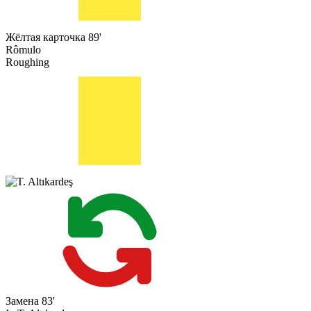
Жёлтая карточка
89'
Rômulo
Roughing
Замена
83'