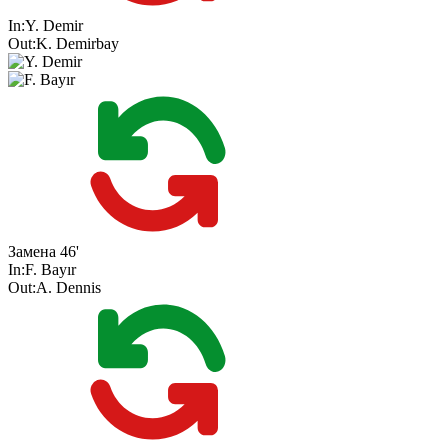
In:
Y. Demir
Out:
K. Demirbay
Замена
46'
In:
F. Bayır
Out:
A. Dennis