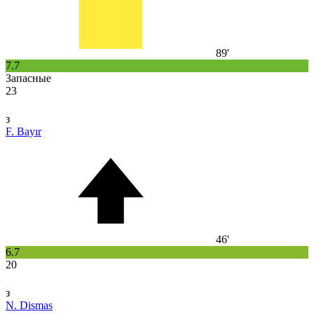
89'
7.7
Запасные
23
з
F. Bayır
46'
6.7
20
з
N. Dismas