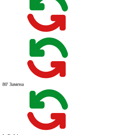
80'
Замена