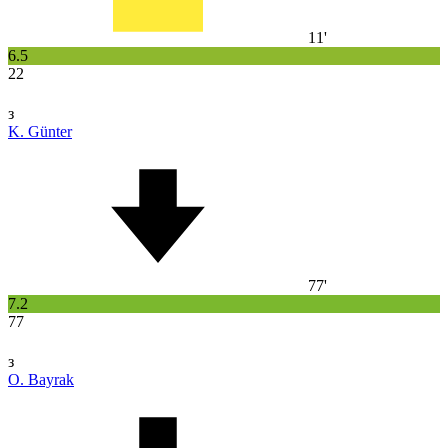
11'
6.5
22
з
K. Günter
77'
7.2
77
з
O. Bayrak