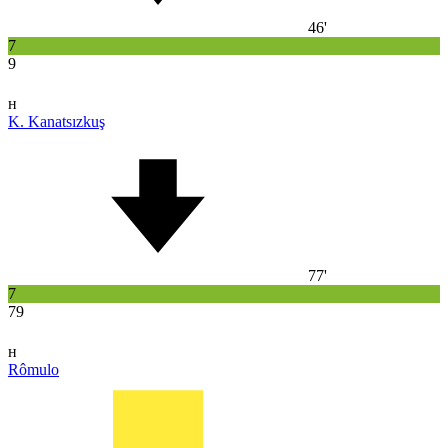
46'
7
9
н
K. Kanatsızkuş
77'
7
79
н
Rômulo