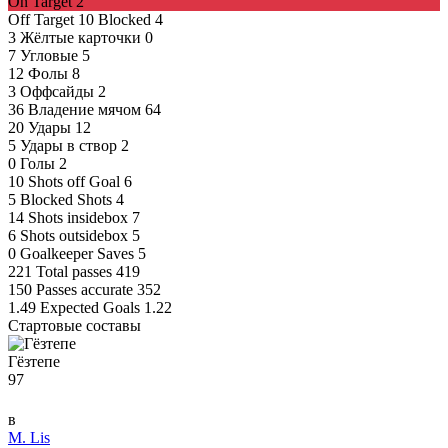
On Target
2
Off Target
10
Blocked
4
3
Жёлтые карточки
0
7
Угловые
5
12
Фолы
8
3
Оффсайды
2
36
Владение мячом
64
20
Удары
12
5
Удары в створ
2
0
Голы
2
10
Shots off Goal
6
5
Blocked Shots
4
14
Shots insidebox
7
6
Shots outsidebox
5
0
Goalkeeper Saves
5
221
Total passes
419
150
Passes accurate
352
1.49
Expected Goals
1.22
Стартовые составы
Гёзтепе
97
в
M. Lis