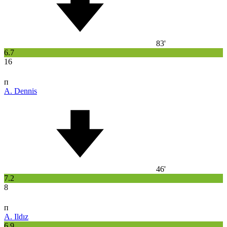
83'
6.7
16
п
A. Dennis
46'
7.2
8
п
A. Ildız
6.9