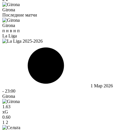
Girona
Последние матчи
Girona
п
н
в
н
п
La Liga
1 Мар 2026
-
23:00
Girona
1.63
xG
0.60
1
2