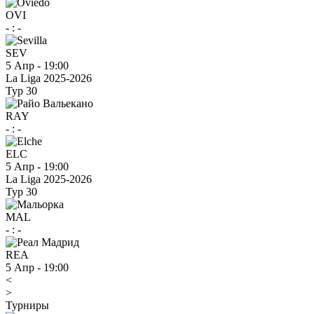
OVI
-
:
-
SEV
5 Апр
-
19:00
La Liga 2025-2026
Тур 30
RAY
-
:
-
ELC
5 Апр
-
19:00
La Liga 2025-2026
Тур 30
MAL
-
:
-
REA
5 Апр
-
19:00
<
>
Турниры