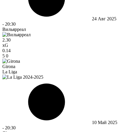
24 Авг 2025
-
20:30
Вильярреал
2.30
xG
0.14
5
0
Girona
La Liga
10 Май 2025
-
20:30