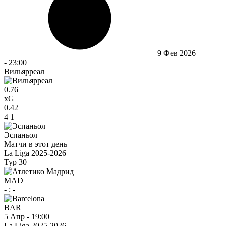
9 Фев 2026
-
23:00
Вильярреал
0.76
xG
0.42
4
1
Эспаньол
Матчи в этот день
La Liga 2025-2026
Тур 30
MAD
-
:
-
BAR
5 Апр
-
19:00
La Liga 2025-2026