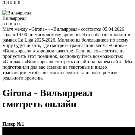
п
н
в
н
п
-
:
-
Вильярреал
в
п
в
в
п
Матч между «Girona» - «Вильярреал» состоится 05.04.2026
года в 19:00 по московскому времени. Это событие пройдет в
рамках La Liga 2025-2026. Миллионы болельщиков по всему
миру будут искать, где смотреть трансляцию матча «Girona» -
«Вильярреал» в хорошем качестве. Если вы тоже хотите не
пропустить этот поединок, воспользуйтесь возможностью
«Girona» - «Вильярреал» смотреть онлайн на нашем сайте. Мы
подготовили для вас ссылки на текстовые и видео
трансляции, чтобы вы могли следить за игрой в режиме
реального времени.
Girona - Вильярреал
смотреть онлайн
Плеер №1